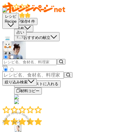
レシピ
保存
4
件
Recipe
共有
占い
おすすめの献立
－
＋
絞り込み検索
買い物リストに入れる
材料コピー