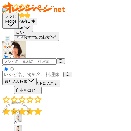
レシピ
保存
1
件
Recipe
共有
占い
おすすめの献立
－
＋
絞り込み検索
買い物リストに入れる
材料コピー