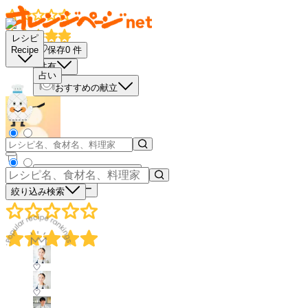
レシピ
保存
0
件
Recipe
共有
占い
おすすめの献立
買い物リストに入れる
材料コピー
絞り込み検索