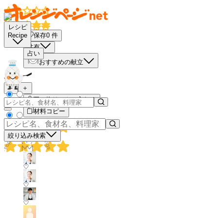
レシピ
保存
0
件
Recipe
共有
占い
おすすめの献立
－
＋
買い物リストに入れる
材料コピー
絞り込み検索