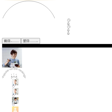
前日
翌日