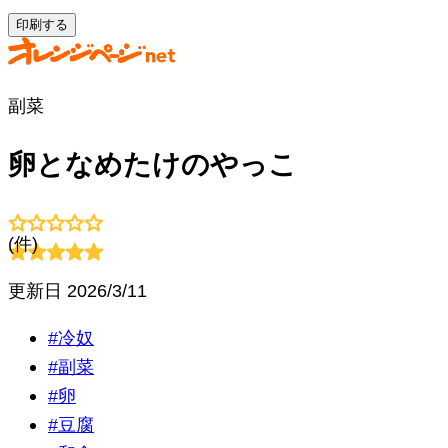
印刷する
副菜
卵となめたけのやっこ
(
件)
更新日
2026/3/11
#
冷奴
#
副菜
#
卵
#
豆腐