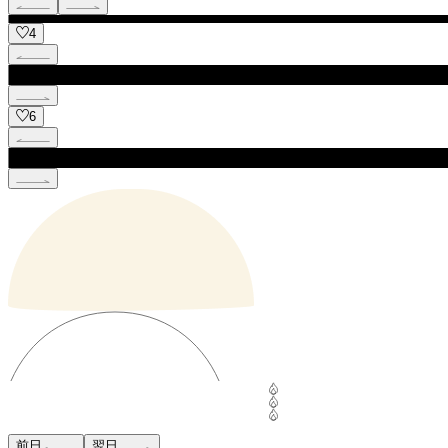
4
6
前日
翌日