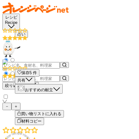
レシピ
Recipe
占い
保存
5
件
共有
絞り込み検索
おすすめの献立
－
＋
買い物リストに入れる
材料コピー