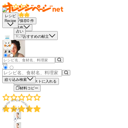
レシピ
保存
0
件
Recipe
共有
占い
おすすめの献立
－
＋
絞り込み検索
買い物リストに入れる
材料コピー