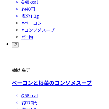
48kcal
約40円
塩分
1.3g
#
ベーコン
#
コンソメスープ
#
汁物
藤野 嘉子
ベーコンと根菜のコンソメスープ
56kcal
約170円