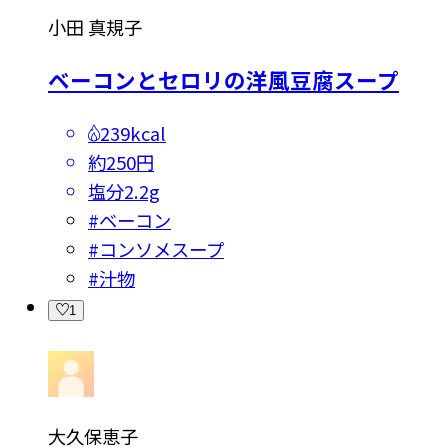
小田 真規子
ベーコンとセロリの洋風豆腐スープ
239kcal
約250円
塩分
2.2g
#
ベーコン
#
コンソメスープ
#
汁物
1
大久保恵子