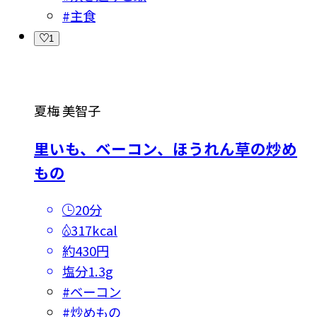
#
主食
1
夏梅 美智子
里いも、ベーコン、ほうれん草の炒め
もの
20分
317kcal
約430円
塩分
1.3g
#
ベーコン
#
炒めもの