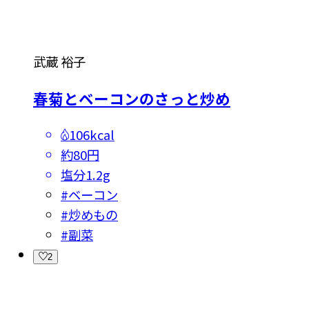
武蔵 裕子
春菊とベーコンのさっと炒め
106kcal
約80円
塩分
1.2g
#
ベーコン
#
炒めもの
#
副菜
2