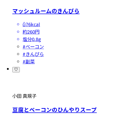
マッシュルームのきんぴら
76kcal
約260円
塩分
0.8g
#
ベーコン
#
きんぴら
#
副菜
小田 真規子
豆腐とベーコンのひんやりスープ