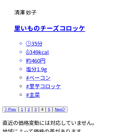
清澤 妙子
里いものチーズコロッケ
35分
349kcal
約460円
塩分
1.9g
#
ベーコン
#
里芋コロッケ
#
主菜
Prev
1
2
3
4
5
Next
直近の価格変動には対応していません。
地域によって価格の差があります。