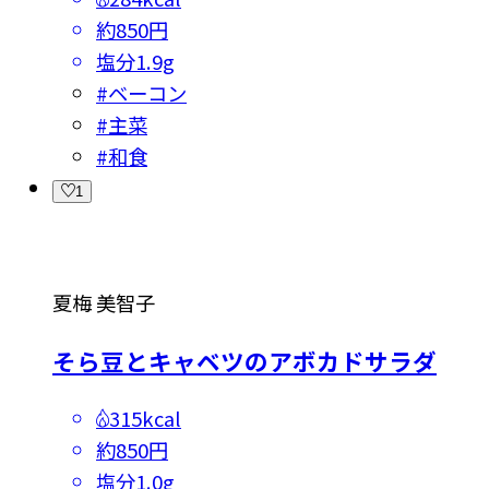
約850円
塩分
1.9g
#
ベーコン
#
主菜
#
和食
1
夏梅 美智子
そら豆とキャベツのアボカドサラダ
315kcal
約850円
塩分
1.0g