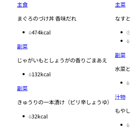
主食
主菜
まぐろのづけ丼 香味だれ
なすと
474kcal
副菜
副菜
じゃがいもとしょうがの香りごまあえ
水菜と
132kcal
副菜
汁物
きゅうりの一本漬け（ピリ辛しょうゆ）
もやし
32kcal