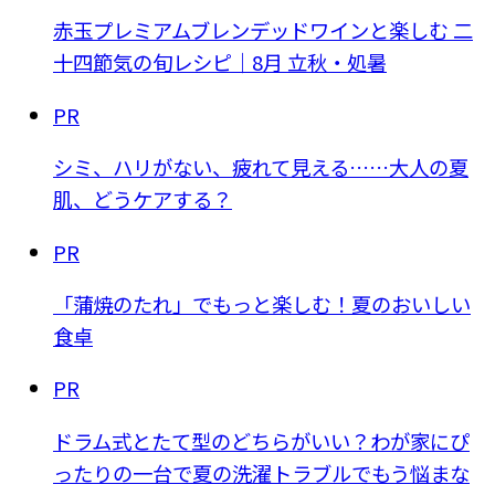
赤玉プレミアムブレンデッドワインと楽しむ 二
十四節気の旬レシピ｜8月 立秋・処暑
PR
シミ、ハリがない、疲れて見える……大人の夏
肌、どうケアする？
PR
「蒲焼のたれ」でもっと楽しむ！夏のおいしい
食卓
PR
ドラム式とたて型のどちらがいい？わが家にぴ
ったりの一台で夏の洗濯トラブルでもう悩まな