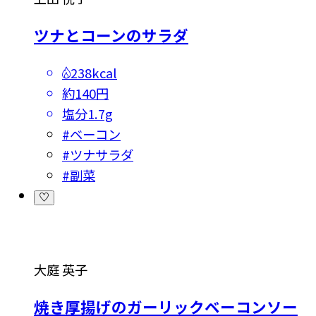
ツナとコーンのサラダ
238kcal
約140円
塩分
1.7g
#
ベーコン
#
ツナサラダ
#
副菜
大庭 英子
焼き厚揚げのガーリックベーコンソー