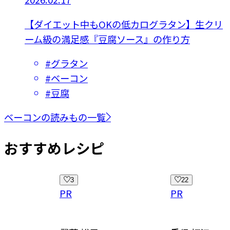
【ダイエット中もOKの低カログラタン】生クリ
ーム級の満足感『豆腐ソース』の作り方
#
グラタン
#
ベーコン
#
豆腐
ベーコンの読みもの一覧
おすすめレシピ
22
69
PR
PR