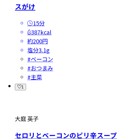
スがけ
15分
387kcal
約200円
塩分
3.1g
#
ベーコン
#
おつまみ
#
主菜
1
大庭 英子
セロリとベーコンのピリ辛スープ