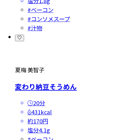
塩分
1.8g
#
ベーコン
#
コンソメスープ
#
汁物
夏梅 美智子
変わり納豆そうめん
20分
431kcal
約170円
塩分
4.1g
#
ベーコン