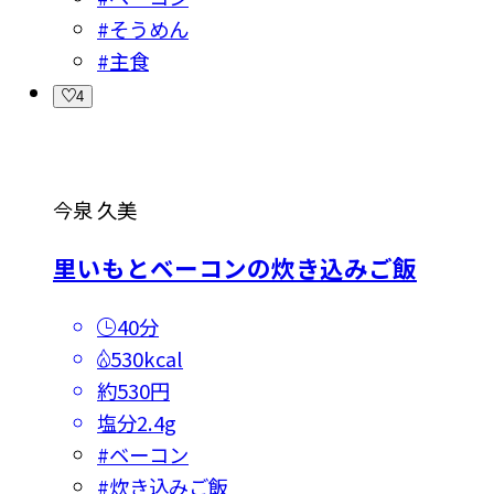
#
そうめん
#
主食
4
今泉 久美
里いもとベーコンの炊き込みご飯
40分
530kcal
約530円
塩分
2.4g
#
ベーコン
#
炊き込みご飯