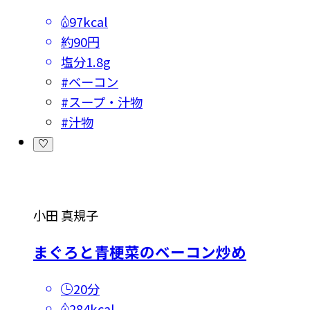
97kcal
約90円
塩分
1.8g
#
ベーコン
#
スープ・汁物
#
汁物
小田 真規子
まぐろと青梗菜のベーコン炒め
20分
284kcal