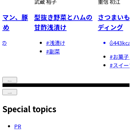
子
重信 初江
牧野 直子
野菜とハムの
さつまいものパンプ
豚肉のし
漬け
ディング
345
漬け
443kcal
#
炒め
菜
#
主菜
#
お菓子・スイーツ
#
スイーツ
Special topics
PR