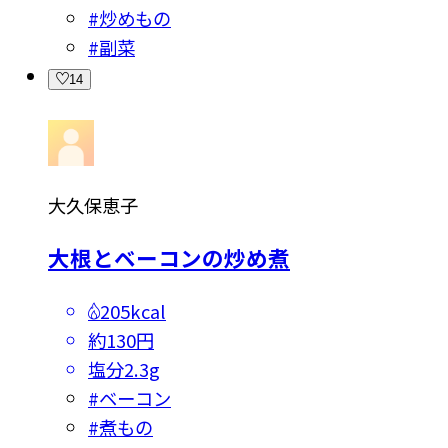
#
炒めもの
#
副菜
14
大久保恵子
大根とベーコンの炒め煮
205kcal
約130円
塩分
2.3g
#
ベーコン
#
煮もの