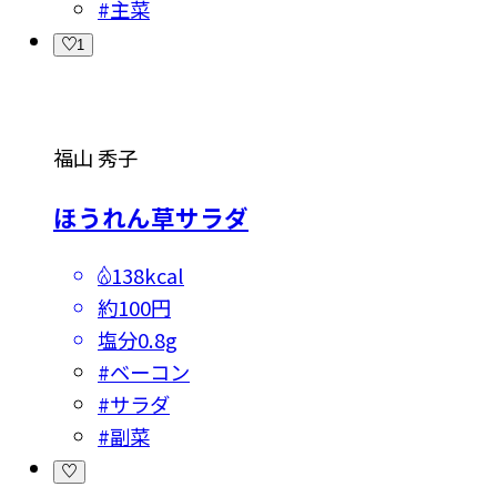
#
主菜
1
福山 秀子
ほうれん草サラダ
138kcal
約100円
塩分
0.8g
#
ベーコン
#
サラダ
#
副菜