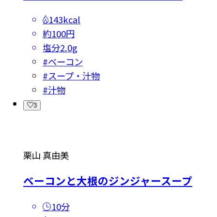
143kcal
約100円
塩分
2.0g
#
ベーコン
#
スープ・汁物
#
汁物
3
栗山 真由美
ベーコンと大根のジンジャースープ
10分