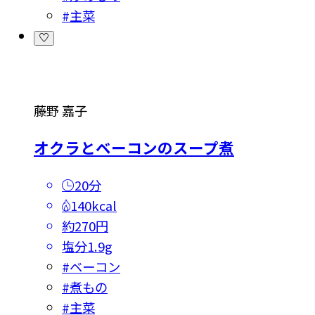
#
主菜
藤野 嘉子
オクラとベーコンのスープ煮
20分
140kcal
約270円
塩分
1.9g
#
ベーコン
#
煮もの
#
主菜