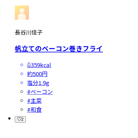
長谷川佳子
帆立てのベーコン巻きフライ
359kcal
約500円
塩分
1.9g
#
ベーコン
#
主菜
#
和食
2