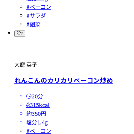
#
ベーコン
#
サラダ
#
副菜
2
大庭 英子
れんこんのカリカリベーコン炒め
20分
315kcal
約350円
塩分
1.4g
#
ベーコン