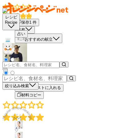
レシピ
保存
1
件
Recipe
共有
占い
おすすめの献立
－
＋
絞り込み検索
買い物リストに入れる
材料コピー