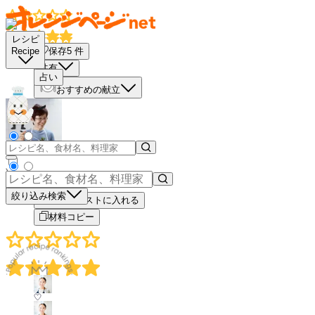
レシピ
保存
5
件
Recipe
共有
占い
おすすめの献立
－
＋
絞り込み検索
買い物リストに入れる
材料コピー