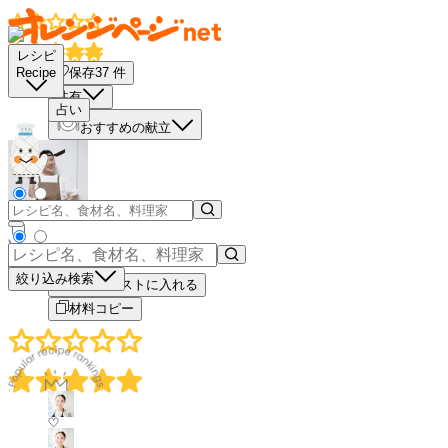
レシピ
保存
37
件
Recipe
共有
占い
おすすめの献立
－
＋
絞り込み検索
買い物リストに入れる
材料コピー