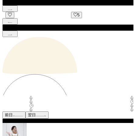
5
前日
翌日