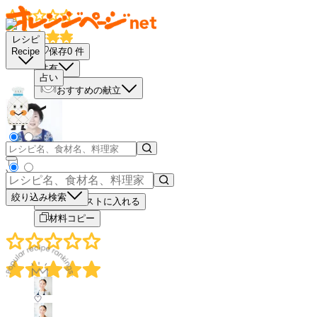
レシピ
保存
0
件
Recipe
共有
占い
おすすめの献立
－
＋
絞り込み検索
買い物リストに入れる
材料コピー