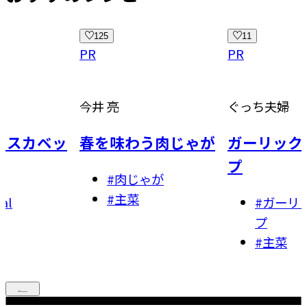
11
23
PR
PR
ぐっち夫婦
重信 初江
わう肉じゃが
ガーリックシュリン
にらと豚
プ
め
じゃが
菜
#
ガーリックシュリン
392k
プ
#
炒め
#
主菜
#
主菜