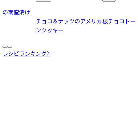
菜の南蛮漬け
チョコ＆ナッツのアメリカ
板チョコトー
ンクッキー
レシピランキング