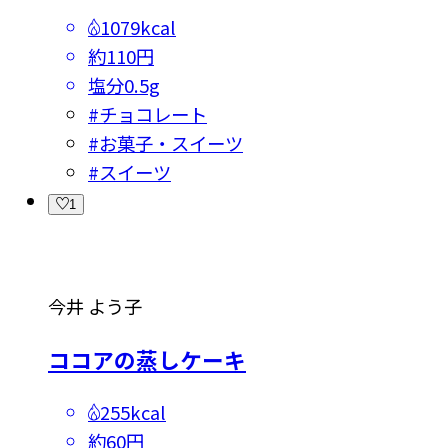
1079kcal
約110円
塩分
0.5g
#
チョコレート
#
お菓子・スイーツ
#
スイーツ
1
今井 よう子
ココアの蒸しケーキ
255kcal
約60円