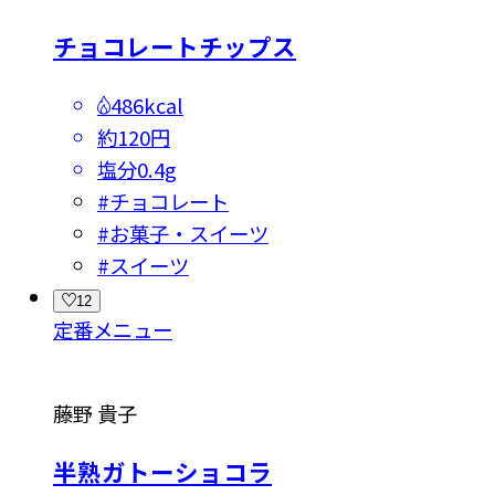
チョコレートチップス
486kcal
約120円
塩分
0.4g
#
チョコレート
#
お菓子・スイーツ
#
スイーツ
12
定番メニュー
藤野 貴子
半熟ガトーショコラ