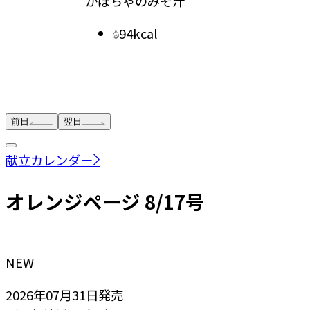
かぼちゃのみそ汁
副菜
94kcal
きゅう
前日
翌日
献立カレンダー
オレンジページ 8/17号
NEW
2026年07月31日
発売