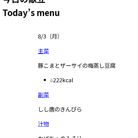
Today’s menu
8/3
（
月
）
8/4
（
主菜
主食
豚こまとザーサイの梅蒸し豆腐
ドライ
222kcal
副菜
副菜
しし唐のきんぴら
レンジ
汁物