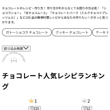
チョコレートのレシピ・作り方！ 作り方がわからなくてお困りの方必見！ 「シ
ョコラショー」「水チョコムース」「チョコレートバーク（ミルクチョコ×プレ
ッツェル）」など100 品の簡単料理レシピからあなたの作りたい！がきっと見つ
かります。
ガトーショコラ チョコレート
クッキー チョコレート
ケーキ 
絞り込み検索
チョコレート
人気レシピランキン
グ
1
2
133
12