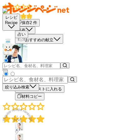
レシピ
保存
2
件
Recipe
共有
占い
おすすめの献立
－
＋
絞り込み検索
買い物リストに入れる
材料コピー