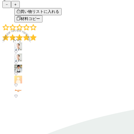
－
＋
買い物リストに入れる
材料コピー