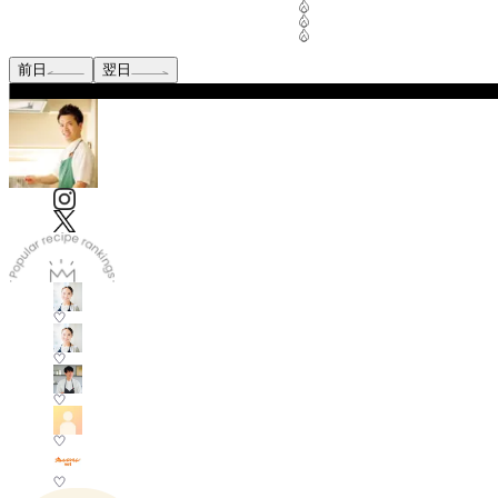
前日
翌日