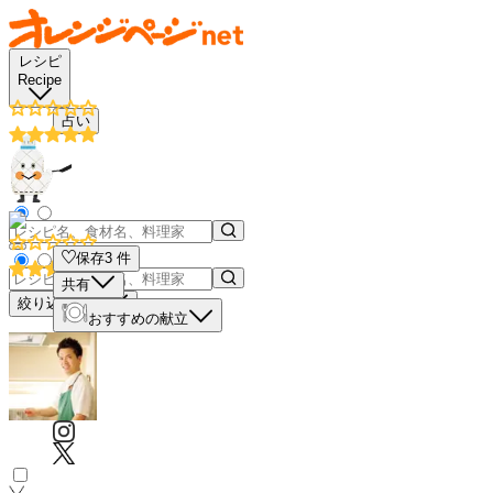
レシピ
Recipe
占い
保存
3
件
共有
絞り込み検索
おすすめの献立