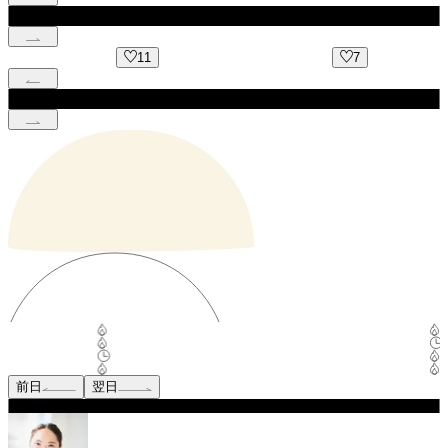
11
7
4
前日
翌日