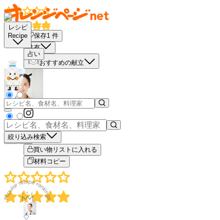
レシピ
保存
1
件
Recipe
共有
占い
おすすめの献立
絞り込み検索
－
＋
買い物リストに入れる
材料コピー