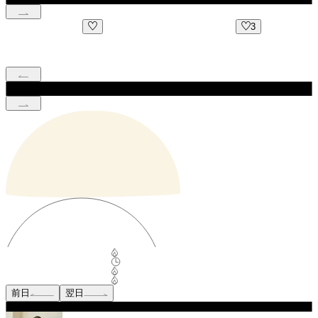
3
前日
翌日