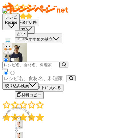
レシピ
保存
0
件
Recipe
共有
占い
おすすめの献立
－
＋
絞り込み検索
買い物リストに入れる
材料コピー