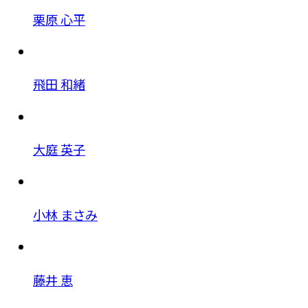
栗原 心平
飛田 和緒
大庭 英子
小林 まさみ
藤井 恵