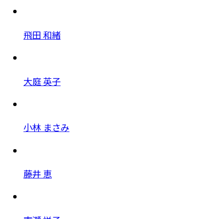
飛田 和緒
大庭 英子
小林 まさみ
藤井 恵