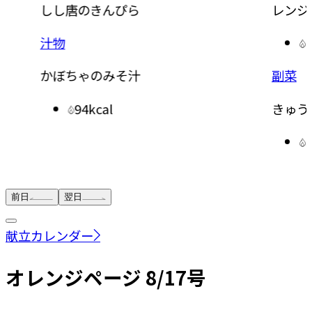
しし唐のきんぴら
レンジ
汁物
かぼちゃのみそ汁
副菜
94kcal
きゅう
前日
翌日
献立カレンダー
オレンジページ 8/17号