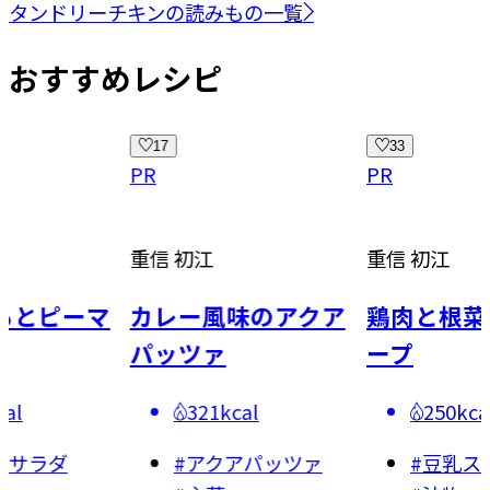
タンドリーチキンの読みもの一覧
おすすめレシピ
17
33
PR
PR
重信 初江
重信 初江
もとピーマ
カレー風味のアクア
鶏肉と根菜
パッツァ
ープ
al
321kcal
250kca
風サラダ
#
アクアパッツァ
#
豆乳ス