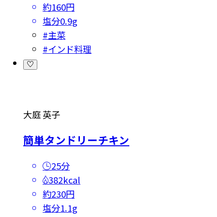
約160円
塩分
0.9g
#
主菜
#
インド料理
大庭 英子
簡単タンドリーチキン
25分
382kcal
約230円
塩分
1.1g