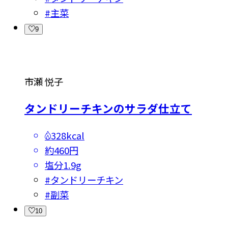
#
主菜
9
市瀬 悦子
タンドリーチキンのサラダ仕立て
328kcal
約460円
塩分
1.9g
#
タンドリーチキン
#
副菜
10