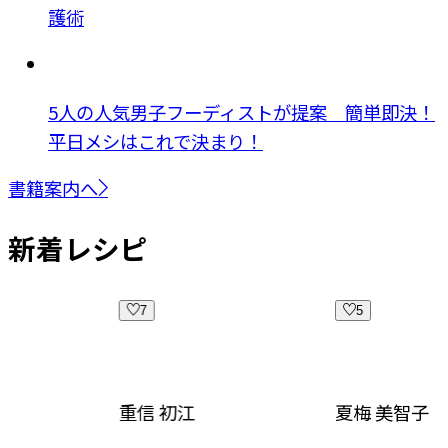
護術
5人の人気男子フーディストが提案 簡単即決！
平日メシはこれで決まり！
書籍案内へ
新着レシピ
7
5
重信 初江
夏梅 美智子