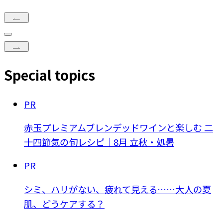
Special topics
PR
赤玉プレミアムブレンデッドワインと楽しむ 二
十四節気の旬レシピ｜8月 立秋・処暑
PR
シミ、ハリがない、疲れて見える……大人の夏
肌、どうケアする？