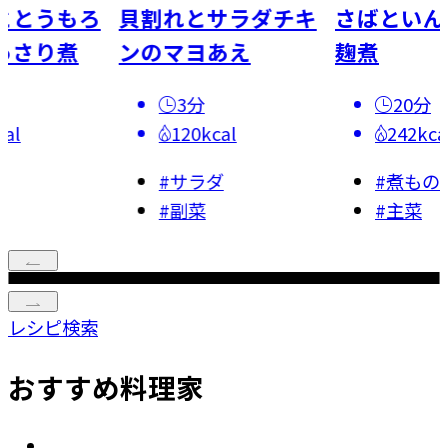
ととうもろ
貝割れとサラダチキ
さばといん
っさり煮
ンのマヨあえ
麹煮
3分
20分
al
120kcal
242kca
の
#
サラダ
#
煮もの
#
副菜
#
主菜
レシピ検索
おすすめ料理家