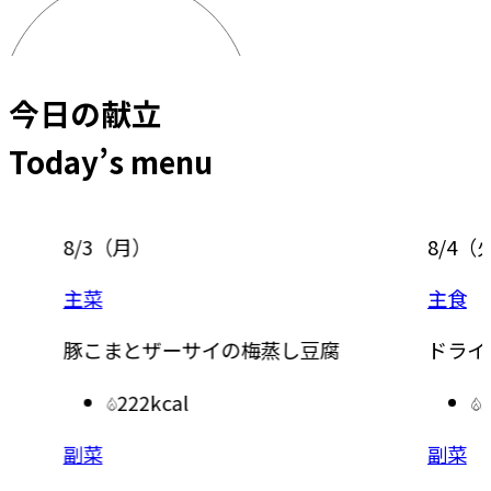
今日の献立
Today’s menu
8/3
（
月
）
8/4
（
主菜
主食
豚こまとザーサイの梅蒸し豆腐
ドライ
222kcal
副菜
副菜