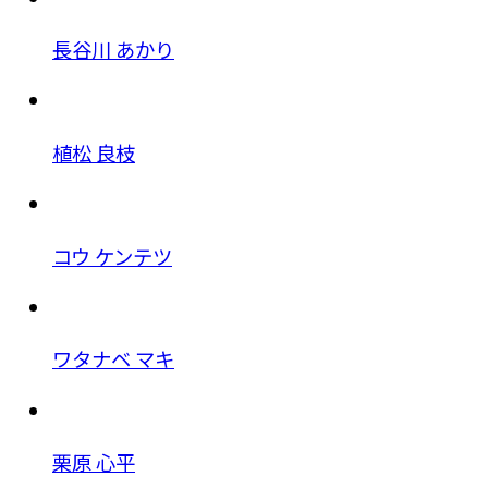
長谷川 あかり
植松 良枝
コウ ケンテツ
ワタナベ マキ
栗原 心平