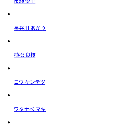
市瀬 悦子
長谷川 あかり
植松 良枝
コウ ケンテツ
ワタナベ マキ