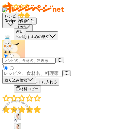
レシピ
保存
0
件
Recipe
共有
占い
おすすめの献立
－
＋
絞り込み検索
買い物リストに入れる
材料コピー