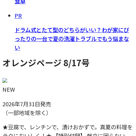
食卓
PR
ドラム式とたて型のどちらがいい？わが家にぴ
ったりの一台で夏の洗濯トラブルでもう悩まな
い
オレンジページ 8/17号
NEW
2026年7月31日発売
（一部地域を除く）
★豆腐で、レンチンで、漬けおかずで。真夏の料理を
ラクにおいしく！★ 【特別付録】 献立に困らない。