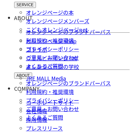
SERVICE
オレンジページの本
ABOUT
オレンジページメンバーズ
こどもオレンジページnet
オレンジページのブランドパーパス
利用規約・推奨環境
オレンジページ shop
プライバシーポリシー
コトラボ
ご意⾒・お問い合わせ
ウェルビーイング100
よくあるご質問
オレンジページの学校
ABOUT
JRE MALL Media
オレンジページのブランドパーパス
COMPANY
利用規約・推奨環境
プライバシーポリシー
コーポレートサイト
ご意⾒・お問い合わせ
会社情報
よくあるご質問
採⽤情報
プレスリリース