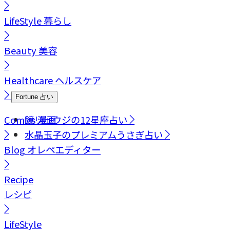
LifeStyle
暮らし
Beauty
美容
Healthcare
ヘルスケア
Fortune
占い
Comics
鏡リュウジの12星座占い
漫画
水晶玉子のプレミアムうさぎ占い
Blog
オレペエディター
Recipe
レシピ
LifeStyle