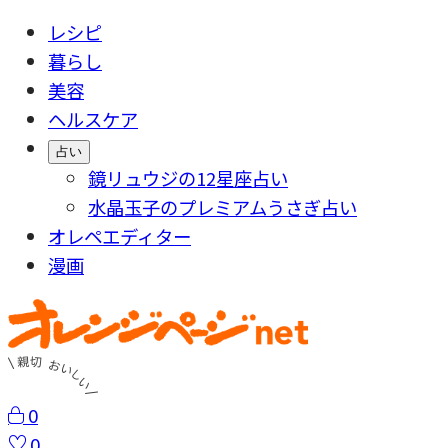
レシピ
暮らし
美容
ヘルスケア
占い
鏡リュウジの12星座占い
水晶玉子のプレミアムうさぎ占い
オレペエディター
漫画
0
0