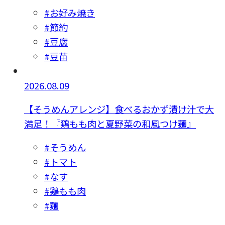
#お好み焼き
#節約
#豆腐
#豆苗
2026.08.09
【そうめんアレンジ】食べるおかず漬け汁で大
満足！『鶏もも肉と夏野菜の和風つけ麺』
#そうめん
#トマト
#なす
#鶏もも肉
#麺