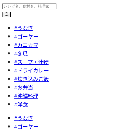
#うなぎ
#ゴーヤー
#カニカマ
#冬瓜
#スープ・汁物
#ドライカレー
#炊き込みご飯
#お弁当
#沖縄料理
#洋食
#うなぎ
#ゴーヤー