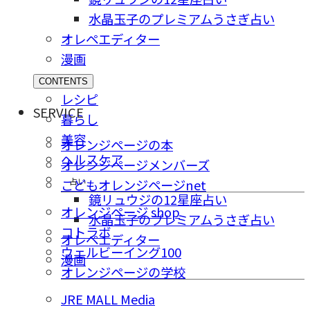
水晶玉子のプレミアムうさぎ占い
オレペエディター
漫画
CONTENTS
レシピ
SERVICE
暮らし
美容
オレンジページの本
ヘルスケア
オレンジページメンバーズ
占い
こどもオレンジページnet
鏡リュウジの12星座占い
オレンジページ shop
水晶玉子のプレミアムうさぎ占い
コトラボ
オレペエディター
ウェルビーイング100
漫画
オレンジページの学校
JRE MALL Media