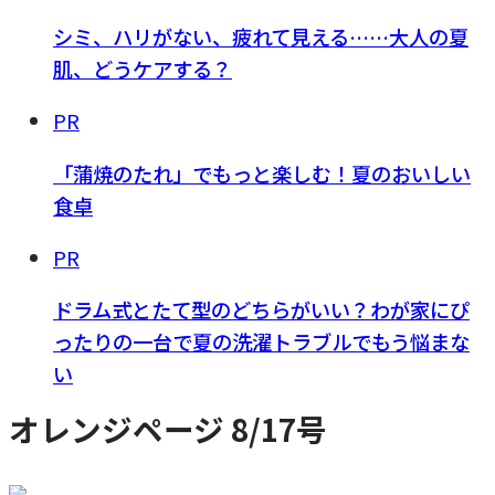
シミ、ハリがない、疲れて見える……大人の夏
肌、どうケアする？
PR
「蒲焼のたれ」でもっと楽しむ！夏のおいしい
食卓
PR
ドラム式とたて型のどちらがいい？わが家にぴ
ったりの一台で夏の洗濯トラブルでもう悩まな
い
オレンジページ 8/17号