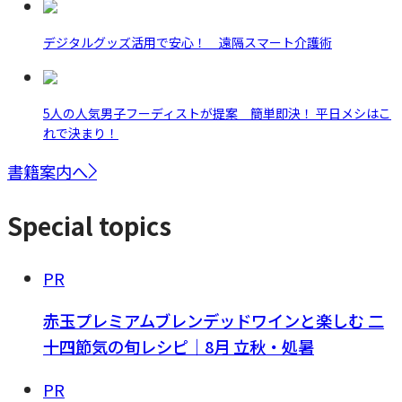
デジタルグッズ活用で安心！ 遠隔スマート介護術
5人の人気男子フーディストが提案 簡単即決！ 平日メシはこ
れで決まり！
書籍案内へ
Special topics
PR
赤玉プレミアムブレンデッドワインと楽しむ 二
十四節気の旬レシピ｜8月 立秋・処暑
PR