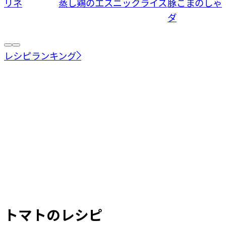
マリネ
蒸し鶏のエスニックライス
豚こまのしゃ
ダ
レシピランキング
トマト
のレシピ