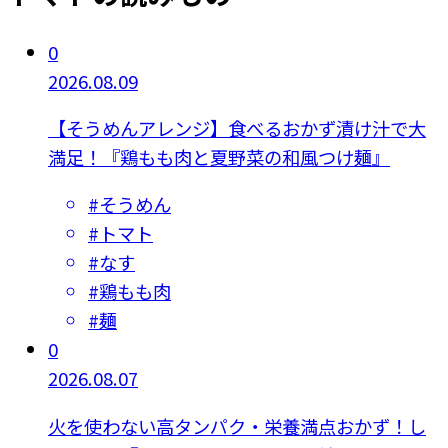
0
2026.08.09
【そうめんアレンジ】食べるおかず漬け汁で大
満足！『鶏もも肉と夏野菜の和風つけ麺』
#
そうめん
#
トマト
#
なす
#
鶏もも肉
#
麺
0
2026.08.07
火を使わない高タンパク・栄養満点おかず！し