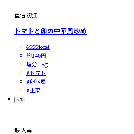
重信 初江
トマトと卵の中華風炒め
222kcal
約140円
塩分
1.8g
#
トマト
#
卵料理
#
主菜
6
堤 人美