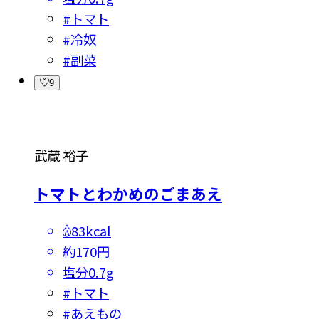
#
トマト
#
冷奴
#
副菜
9
武蔵 裕子
トマトとわかめのごまあえ
83kcal
約170円
塩分
0.7g
#
トマト
#
あえもの