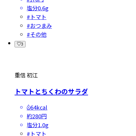
塩分
0.6g
#
トマト
#
おつまみ
#
その他
3
重信 初江
トマトとちくわのサラダ
64kcal
約280円
塩分
1.0g
#
トマト