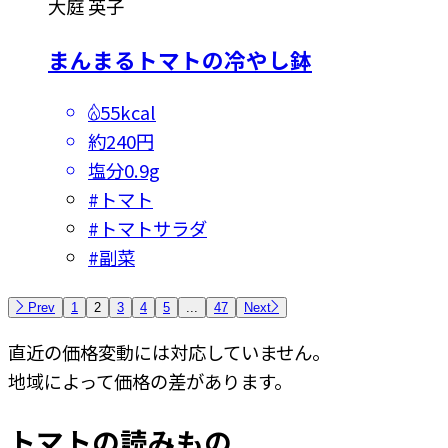
大庭 英子
まんまるトマトの冷やし鉢
55kcal
約240円
塩分
0.9g
#
トマト
#
トマトサラダ
#
副菜
Prev
1
2
3
4
5
...
47
Next
直近の価格変動には対応していません。
地域によって価格の差があります。
トマトの読みもの