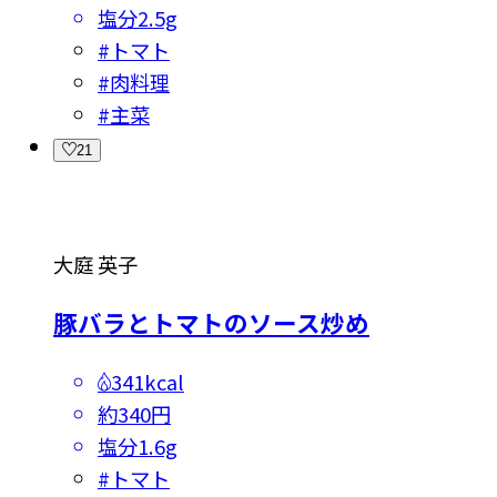
塩分
2.5g
#
トマト
#
肉料理
#
主菜
21
大庭 英子
豚バラとトマトのソース炒め
341kcal
約340円
塩分
1.6g
#
トマト