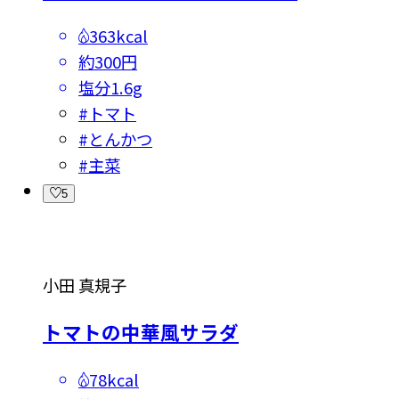
363kcal
約300円
塩分
1.6g
#
トマト
#
とんかつ
#
主菜
5
小田 真規子
トマトの中華風サラダ
78kcal