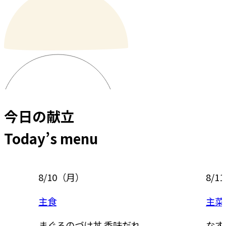
今日の献立
Today’s menu
8/10
（
月
）
8/11
（
主食
主菜
まぐろのづけ丼 香味だれ
なすと