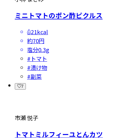
ミニトマトのポン酢ピクルス
21kcal
約70円
塩分
0.3g
#
トマト
#
漬け物
#
副菜
7
市瀬 悦子
トマトミルフィーユとんカツ