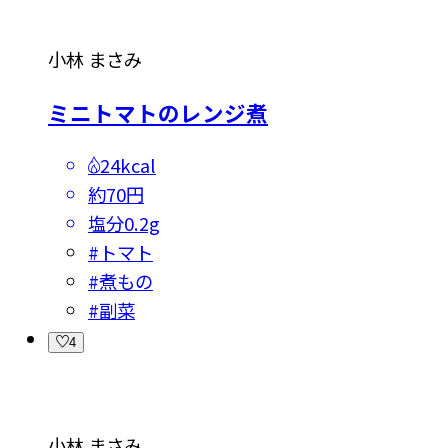
小林 まさみ
ミニトマトのレンジ煮
24kcal
約70円
塩分
0.2g
#
トマト
#
煮もの
#
副菜
4
小林 まさみ