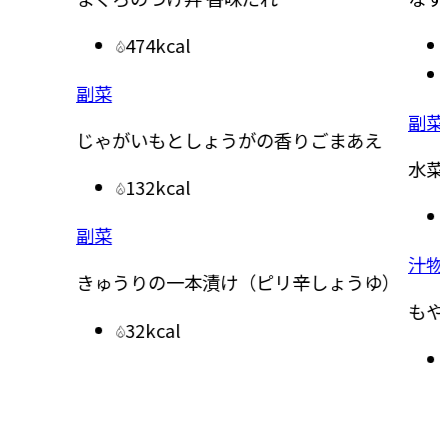
474kcal
副菜
副菜
じゃがいもとしょうがの香りごまあえ
水菜と
132kcal
副菜
汁物
きゅうりの一本漬け（ピリ辛しょうゆ）
もやし
32kcal