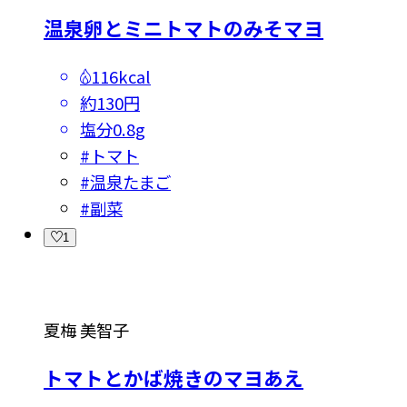
温泉卵とミニトマトのみそマヨ
116kcal
約130円
塩分
0.8g
#
トマト
#
温泉たまご
#
副菜
1
夏梅 美智子
トマトとかば焼きのマヨあえ