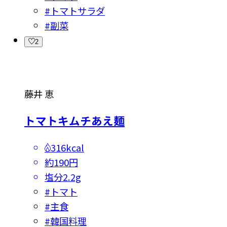
#
トマトサラダ
#
副菜
2
藤井 恵
トマトキムチあえ麺
316kcal
約190円
塩分
2.2g
#
トマト
#
主食
#
韓国料理