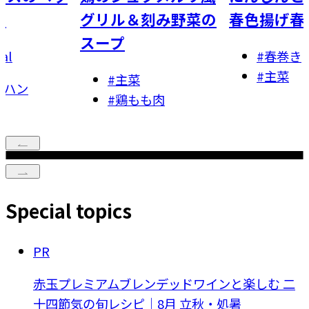
刻み野菜の
春色揚げ春巻き 2種
ごはん
#
春巻き
#
炊き込
#
主菜
#
主食
も肉
Special topics
PR
赤玉プレミアムブレンデッドワインと楽しむ 二
十四節気の旬レシピ｜8月 立秋・処暑