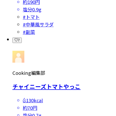
約190円
塩分
0.9g
#
トマト
#
中華風サラダ
#
副菜
7
Cooking編集部
チャイニーズトマトやっこ
130kcal
約70円
塩分
0.7g