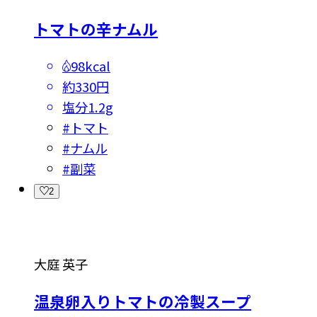
トマトの辛ナムル
98kcal
約330円
塩分
1.2g
#
トマト
#
ナムル
#
副菜
2
大庭 英子
温泉卵入りトマトの冷製スープ