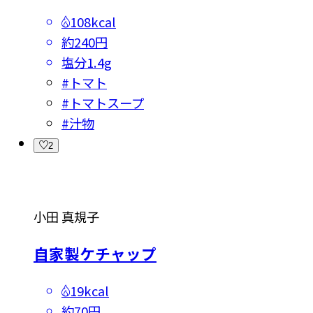
108kcal
約240円
塩分
1.4g
#
トマト
#
トマトスープ
#
汁物
2
小田 真規子
自家製ケチャップ
19kcal
約70円