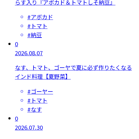
らす入り『アボカド＆トマトしそ納豆』
#
アボカド
#
トマト
#
納豆
0
2026.08.07
なす、トマト、ゴーヤで夏に必ず作りたくなる
インド料理【夏野菜】
#
ゴーヤー
#
トマト
#
なす
0
2026.07.30