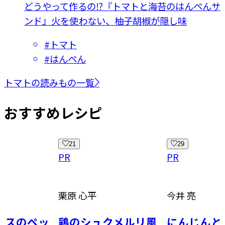
どうやって作るの⁉『トマトと海苔のはんぺんサ
ンド』火を使わない、柚子胡椒が隠し味
#
トマト
#
はんぺん
トマトの読みもの一覧
おすすめレシピ
29
13
PR
PR
今井 亮
ぐっち夫婦
クメルリ風
にんじんとそら豆の
ビリヤニ風