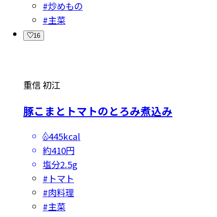
#
炒めもの
#
主菜
16
重信 初江
豚こまとトマトのとろみ煮込み
445kcal
約410円
塩分
2.5g
#
トマト
#
肉料理
#
主菜