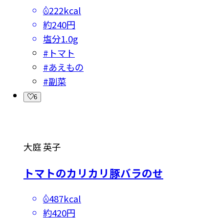
222kcal
約240円
塩分
1.0g
#
トマト
#
あえもの
#
副菜
6
大庭 英子
トマトのカリカリ豚バラのせ
487kcal
約420円