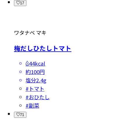
17
ワタナベ マキ
梅だしひたしトマト
44kcal
約100円
塩分
2.4g
#
トマト
#
おひたし
#
副菜
71