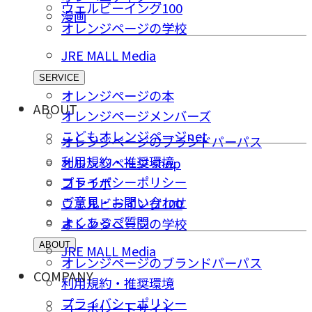
ウェルビーイング100
漫画
オレンジページの学校
JRE MALL Media
SERVICE
オレンジページの本
ABOUT
オレンジページメンバーズ
こどもオレンジページnet
オレンジページのブランドパーパス
利用規約・推奨環境
オレンジページ shop
プライバシーポリシー
コトラボ
ご意⾒・お問い合わせ
ウェルビーイング100
よくあるご質問
オレンジページの学校
ABOUT
JRE MALL Media
オレンジページのブランドパーパス
COMPANY
利用規約・推奨環境
プライバシーポリシー
コーポレートサイト