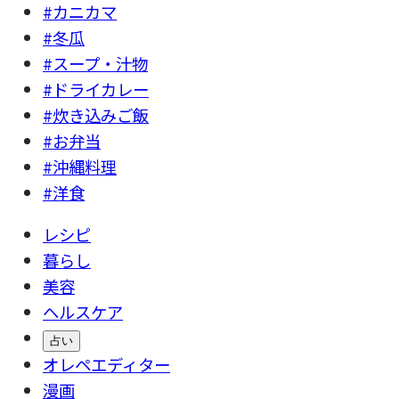
#カニカマ
#冬瓜
#スープ・汁物
#ドライカレー
#炊き込みご飯
#お弁当
#沖縄料理
#洋食
レシピ
暮らし
美容
ヘルスケア
占い
オレペエディター
漫画