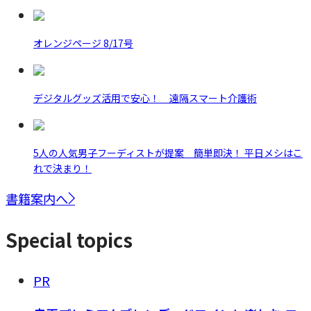
オレンジページ 8/17号
デジタルグッズ活用で安心！ 遠隔スマート介護術
5人の人気男子フーディストが提案 簡単即決！ 平日メシはこ
れで決まり！
書籍案内へ
Special topics
PR