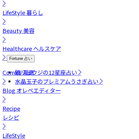
LifeStyle
暮らし
Beauty
美容
Healthcare
ヘルスケア
Fortune
占い
Comics
鏡リュウジの12星座占い
漫画
水晶玉子のプレミアムうさぎ占い
Blog
オレペエディター
Recipe
レシピ
LifeStyle