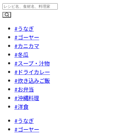
#うなぎ
#ゴーヤー
#カニカマ
#冬瓜
#スープ・汁物
#ドライカレー
#炊き込みご飯
#お弁当
#沖縄料理
#洋食
#うなぎ
#ゴーヤー