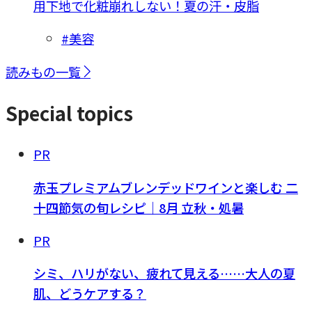
用下地で化粧崩れしない！夏の汗・皮脂
#美容
読みもの一覧
Special topics
PR
赤玉プレミアムブレンデッドワインと楽しむ 二
十四節気の旬レシピ｜8月 立秋・処暑
PR
シミ、ハリがない、疲れて見える……大人の夏
肌、どうケアする？