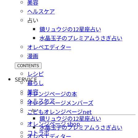
美容
ヘルスケア
占い
鏡リュウジの12星座占い
水晶玉子のプレミアムうさぎ占い
オレペエディター
漫画
CONTENTS
レシピ
SERVICE
暮らし
美容
オレンジページの本
ヘルスケア
オレンジページメンバーズ
占い
こどもオレンジページnet
鏡リュウジの12星座占い
オレンジページ shop
水晶玉子のプレミアムうさぎ占い
コトラボ
オレペエディター