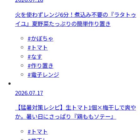
火を使わずレンジ6分！煮込み不要の『ラタトゥ
イユ』夏野菜たっぷりの簡単作り置き
#かぼちゃ
#トマト
#なす
#作り置き
#電子レンジ
2026.07.17
【猛暑対策レシピ】生トマト1個×梅干しで爽や
か。暑い日にさっぱり『鶏ももソテー』
#トマト