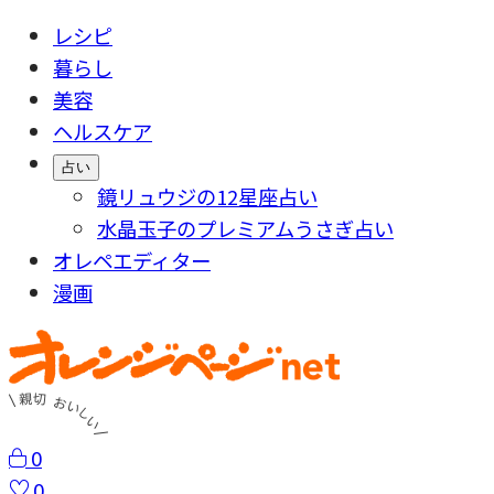
レシピ
暮らし
美容
ヘルスケア
占い
鏡リュウジの12星座占い
水晶玉子のプレミアムうさぎ占い
オレペエディター
漫画
0
0