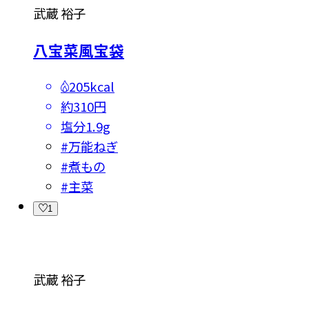
武蔵 裕子
八宝菜風宝袋
205kcal
約310円
塩分
1.9g
#
万能ねぎ
#
煮もの
#
主菜
1
武蔵 裕子