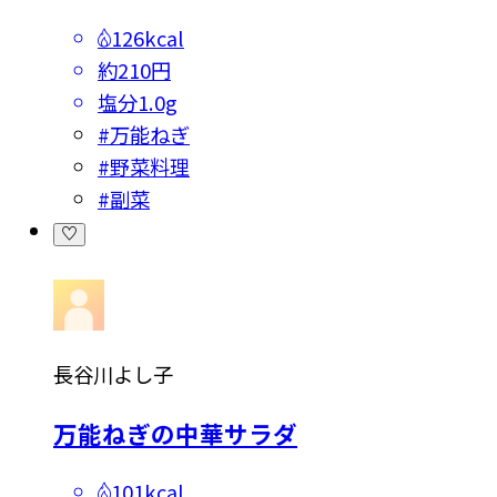
126kcal
約210円
塩分
1.0g
#
万能ねぎ
#
野菜料理
#
副菜
長谷川よし子
万能ねぎの中華サラダ
101kcal