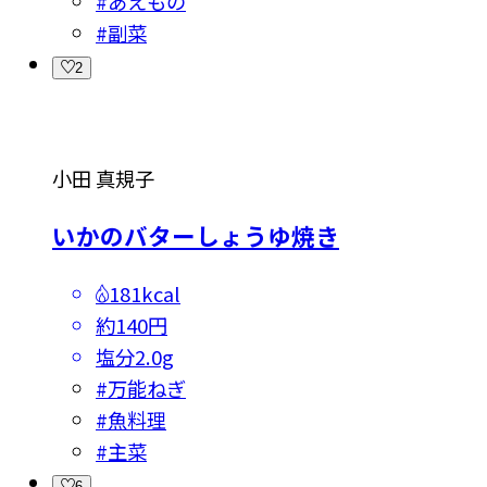
#
あえもの
#
副菜
2
小田 真規子
いかのバターしょうゆ焼き
181kcal
約140円
塩分
2.0g
#
万能ねぎ
#
魚料理
#
主菜
6