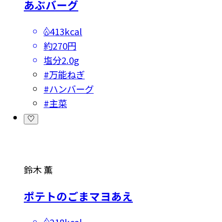
あぶバーグ
413kcal
約270円
塩分
2.0g
#
万能ねぎ
#
ハンバーグ
#
主菜
鈴木 薫
ポテトのごまマヨあえ