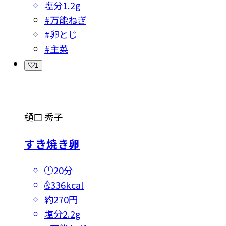
塩分
1.2g
#
万能ねぎ
#
卵とじ
#
主菜
1
樋口 秀子
すき焼き卵
20分
336kcal
約270円
塩分
2.2g