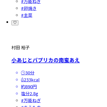
#
万能ねぎ
#
卵焼き
#
主菜
村田 裕子
小あじとパプリカの南蛮あえ
30分
233kcal
約890円
塩分
2.8g
#
万能ねぎ