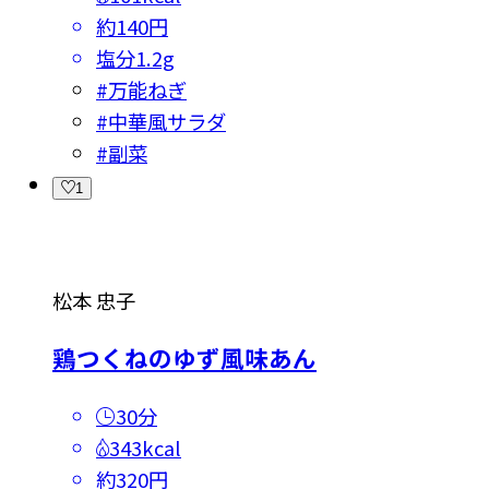
約140円
塩分
1.2g
#
万能ねぎ
#
中華風サラダ
#
副菜
1
松本 忠子
鶏つくねのゆず風味あん
30分
343kcal
約320円