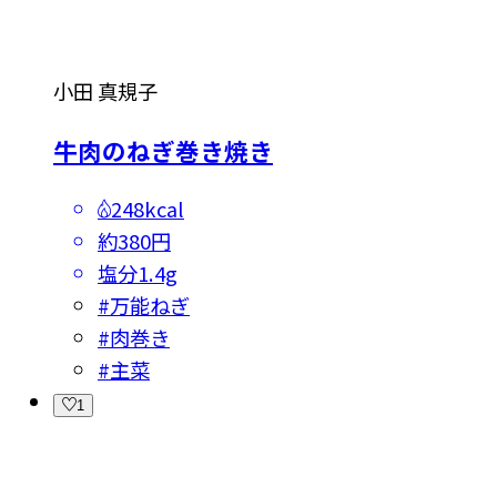
小田 真規子
牛肉のねぎ巻き焼き
248kcal
約380円
塩分
1.4g
#
万能ねぎ
#
肉巻き
#
主菜
1