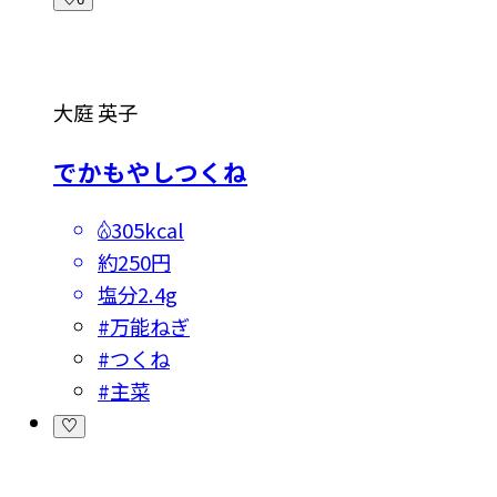
大庭 英子
でかもやしつくね
305kcal
約250円
塩分
2.4g
#
万能ねぎ
#
つくね
#
主菜