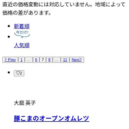
直近の価格変動には対応していません。地域によって
価格の差があります。
新着順
人気順
Prev
1
...
6
7
8
...
11
Next
2
大庭 英子
豚こまのオープンオムレツ