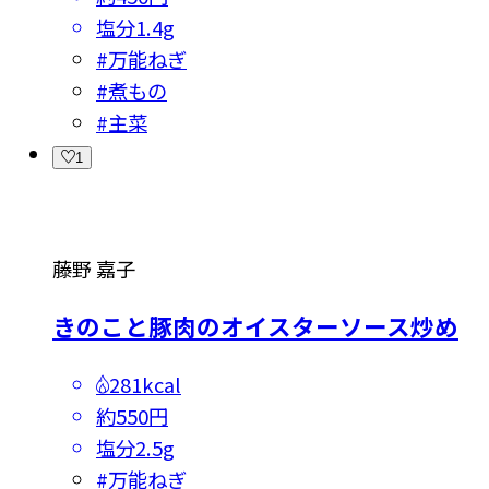
塩分
1.4g
#
万能ねぎ
#
煮もの
#
主菜
1
藤野 嘉子
きのこと豚肉のオイスターソース炒め
281kcal
約550円
塩分
2.5g
#
万能ねぎ