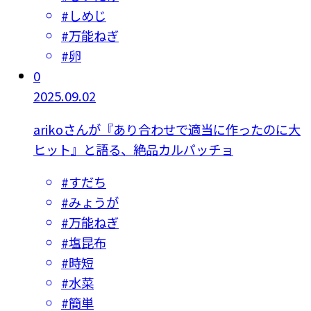
#
しめじ
#
万能ねぎ
#
卵
0
2025.09.02
arikoさんが『あり合わせで適当に作ったのに大
ヒット』と語る、絶品カルパッチョ
#
すだち
#
みょうが
#
万能ねぎ
#
塩昆布
#
時短
#
水菜
#
簡単