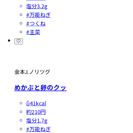
塩分
3.2g
#
万能ねぎ
#
つくね
#
主菜
金本J.ノリツグ
めかぶと卵のクッ
41kcal
約210円
塩分
1.7g
#
万能ねぎ