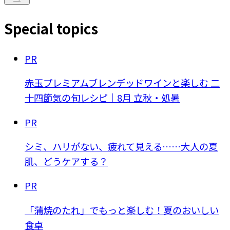
Special topics
PR
赤玉プレミアムブレンデッドワインと楽しむ 二
十四節気の旬レシピ｜8月 立秋・処暑
PR
シミ、ハリがない、疲れて見える……大人の夏
肌、どうケアする？
PR
「蒲焼のたれ」でもっと楽しむ！夏のおいしい
食卓