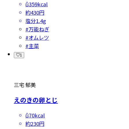
359kcal
約430円
塩分
1.4g
#
万能ねぎ
#
オムレツ
#
主菜
1
三宅 郁美
えのきの卵とじ
70kcal
約230円