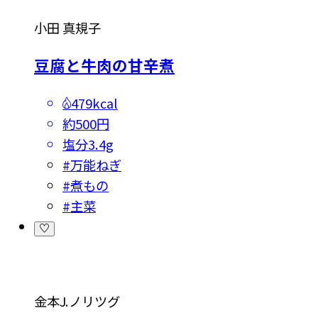
小田 真規子
豆腐と牛肉の甘辛煮
479kcal
約500円
塩分
3.4g
#
万能ねぎ
#
煮もの
#
主菜
金本J.ノリツグ