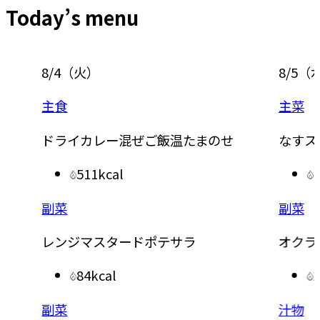
Today’s menu
8/5
（
水
）
8/6
（
主菜
主食
なすステーキ 肉にらソース
台湾風
315kcal
副菜
副菜
オクラの梅おかかあえ
トマト
27kcal
汁物