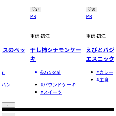
27
30
PR
PR
重信 初江
重信 初江
タスのペッ
干し柿シナモンケー
えびとバジ
ス
キ
エスニック
al
275kcal
#
カレー
#
主食
ーハン
#
パウンドケーキ
#
スイーツ