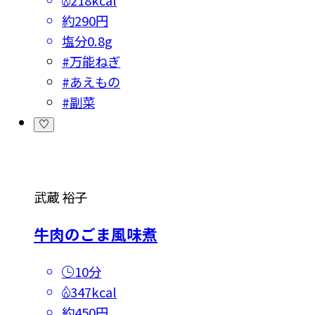
218kcal
約290円
塩分
0.8g
#
万能ねぎ
#
あえもの
#
副菜
武蔵 裕子
牛肉のごま風味煮
10分
347kcal
約450円