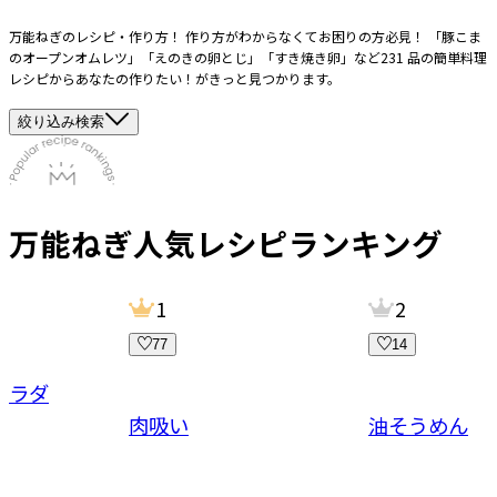
万能ねぎのレシピ・作り方！ 作り方がわからなくてお困りの方必見！ 「豚こま
のオープンオムレツ」「えのきの卵とじ」「すき焼き卵」など231 品の簡単料理
レシピからあなたの作りたい！がきっと見つかります。
絞り込み検索
万能ねぎ
人気レシピランキング
1
2
77
14
サラダ
肉吸い
油そうめん