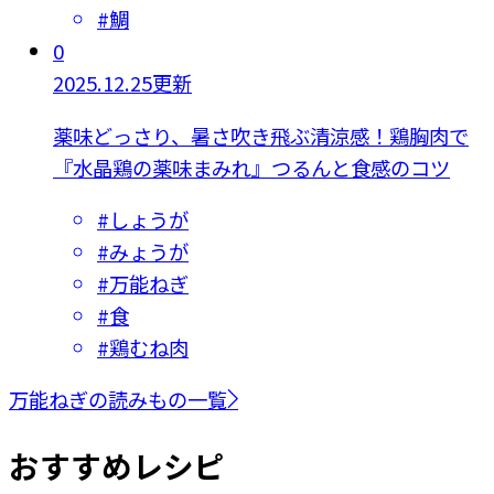
#
鯛
0
2025.12.25更新
薬味どっさり、暑さ吹き飛ぶ清涼感！鶏胸肉で
『水晶鶏の薬味まみれ』つるんと食感のコツ
#
しょうが
#
みょうが
#
万能ねぎ
#
食
#
鶏むね肉
万能ねぎの読みもの一覧
おすすめレシピ