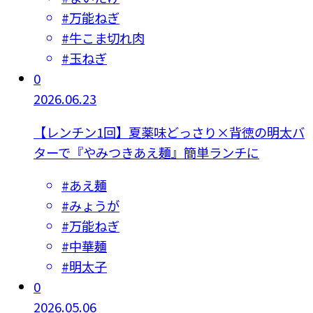
#
万能ねぎ
#
牛こま切れ肉
#
玉ねぎ
0
2026.06.23
【レンチン1回】夏薬味どっさり×背徳の明太バ
ターで『やみつきあえ麺』簡単ランチに
#
あえ麺
#
みょうが
#
万能ねぎ
#
中華麺
#
明太子
0
2026.05.06