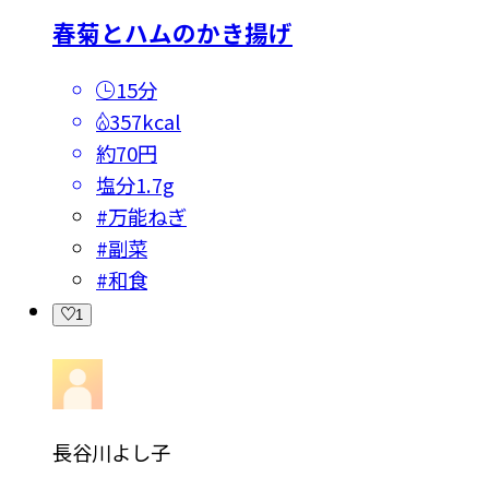
春菊とハムのかき揚げ
15分
357kcal
約70円
塩分
1.7g
#
万能ねぎ
#
副菜
#
和食
1
長谷川よし子