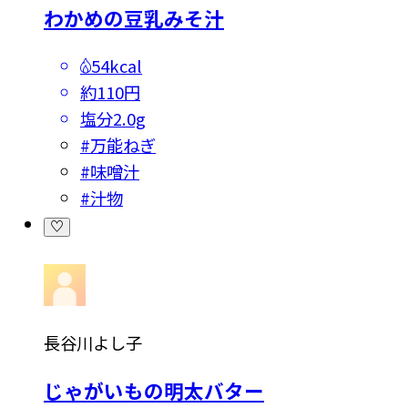
わかめの豆乳みそ汁
54kcal
約110円
塩分
2.0g
#
万能ねぎ
#
味噌汁
#
汁物
長谷川よし子
じゃがいもの明太バター