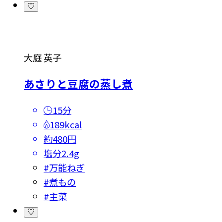
大庭 英子
あさりと豆腐の蒸し煮
15分
189kcal
約480円
塩分
2.4g
#
万能ねぎ
#
煮もの
#
主菜