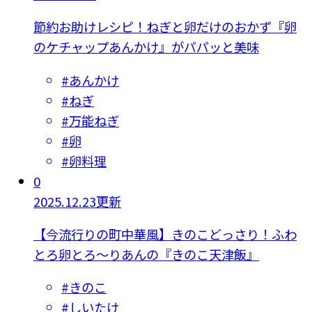
節約お助けレシピ！ねぎと卵だけのおかず『卵
のケチャップあんかけ』がパパッと美味
#
あんかけ
#
ねぎ
#
万能ねぎ
#
卵
#
卵料理
0
2025.12.23更新
【今流行りの町中華風】きのこどっさり！ふわ
とろ卵とろ～りあんの『きのこ天津飯』
#
きのこ
#
しいたけ