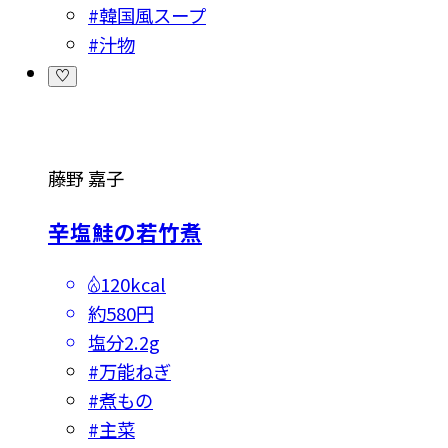
#
韓国風スープ
#
汁物
藤野 嘉子
辛塩鮭の若竹煮
120kcal
約580円
塩分
2.2g
#
万能ねぎ
#
煮もの
#
主菜