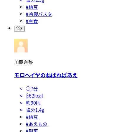
#
納豆
#
冷製パスタ
#
主食
3
加藤奈弥
モロヘイヤのねばねばあえ
7分
62kcal
約90円
塩分
1.4g
#
納豆
#
あえもの
#
副菜