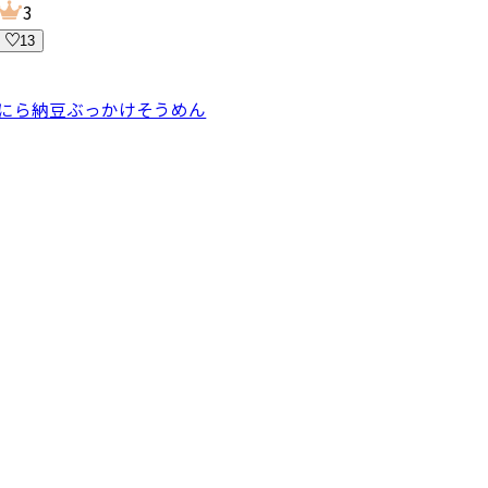
3
13
にら納豆ぶっかけそうめん