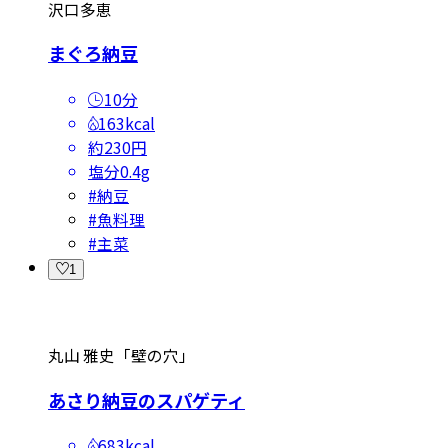
沢口多恵
まぐろ納豆
10分
163kcal
約230円
塩分
0.4g
#
納豆
#
魚料理
#
主菜
1
丸山 雅史「壁の穴」
あさり納豆のスパゲティ
683kcal