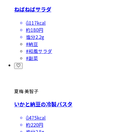
ねばねばサラダ
117kcal
約180円
塩分
2.2g
#
納豆
#
和風サラダ
#
副菜
夏梅 美智子
いかと納豆の冷製パスタ
475kcal
約220円
塩分
2.5g