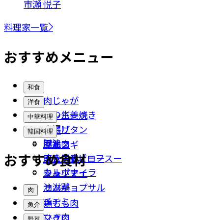
市瀬 悦子
料理家一覧
おすすめメニュー
和食
肉じゃが
洋食
豚の生姜焼き
ハンバーグ
中華料理
唐揚げ
ナポリタン
餃子
韓国料理
豚汁
ポトフ
回鍋肉
プルコギ
おすすめ食材
すき焼き
ローストビーフ
チンジャオロースー
キムチ鍋
カルボナーラ
シュウマイ
チャプチェ
油淋鶏
サムギョプサル
肉
チヂミ
鶏もも肉
魚介
ひき肉
マグロ
野菜