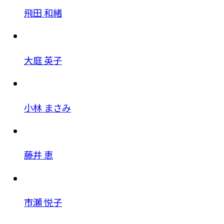
飛田 和緒
大庭 英子
小林 まさみ
藤井 恵
市瀬 悦子