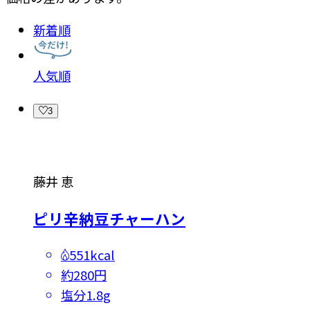
新着順
人気順
3
藤井 恵
ピリ辛納豆チャーハン
551kcal
約280円
塩分
1.8g