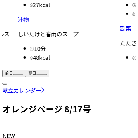
27kcal
汁物
副菜
ルス
しいたけと春雨のスープ
たたき
10分
48kcal
前日
翌日
献立カレンダー
オレンジページ 8/17号
NEW