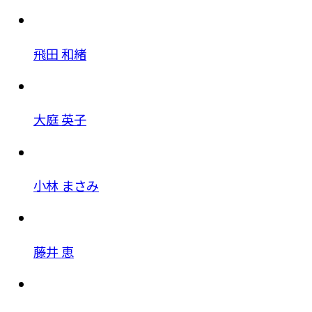
飛田 和緒
大庭 英子
小林 まさみ
藤井 恵