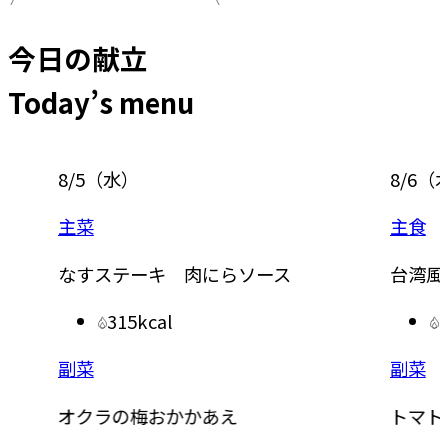
今日の献立
Today’s menu
8/5
（
水
）
8/6
（
主菜
主食
なすステーキ 肉にらソース
台湾風
315kcal
副菜
副菜
オクラの梅おかかあえ
トマト