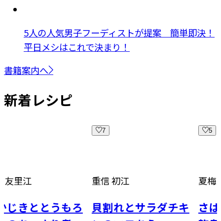
5人の人気男子フーディストが提案 簡単即決！
平日メシはこれで決まり！
書籍案内へ
新着レシピ
7
5
重信 初江
夏梅 美智子
ととうもろ
貝割れとサラダチキ
さばといん