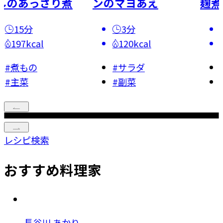
っさり煮
ンのマヨあえ
麹煮
3分
20分
al
120kcal
242kca
の
#
サラダ
#
煮もの
#
副菜
#
主菜
レシピ検索
おすすめ料理家
長谷川 あかり