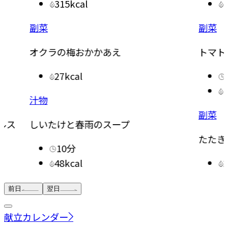
315kcal
副菜
副菜
オクラの梅おかかあえ
トマト
27kcal
汁物
副菜
ルス
しいたけと春雨のスープ
たたき
10分
48kcal
前日
翌日
献立カレンダー