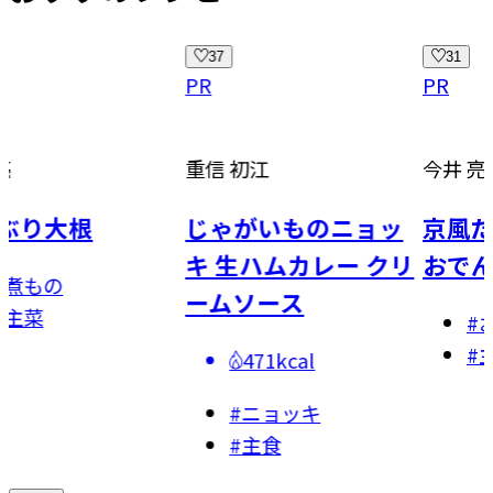
37
31
PR
PR
重信 初江
今井 亮
大根
じゃがいものニョッ
京風だしの
キ 生ハムカレー クリ
おでん
の
ームソース
#
おでん
#
主菜
471kcal
#
ニョッキ
#
主食