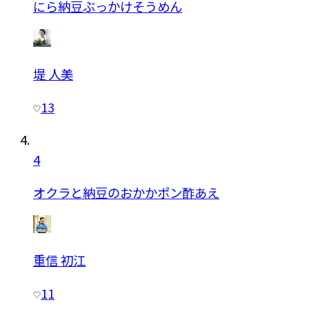
にら納豆ぶっかけそうめん
堤 人美
13
4
オクラと納豆のおかかポン酢あえ
重信 初江
11