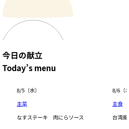
今日の献立
Today’s menu
8/5
（
水
）
8/6
（
主菜
主食
なすステーキ 肉にらソース
台湾風