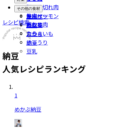
豚こま切れ肉
イカ
なす
その他の食材
牛肉
鮭・サーモン
キャベツ
厚揚げ
レシピ検索
鶏むね肉
カツオ
小松菜
豆腐
たら
さつまいも
おから
きゅうり
納豆
豆乳
納豆
人気レシピランキング
1
めかぶ納豆