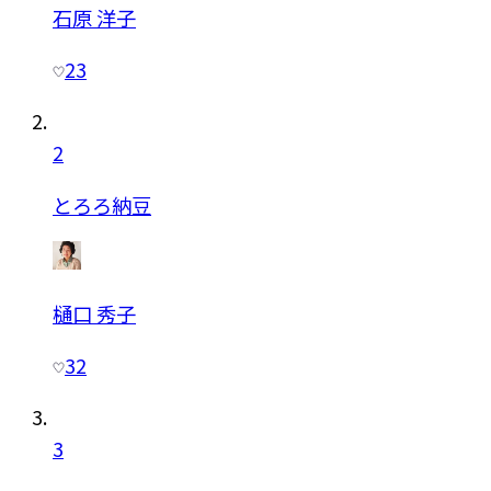
石原 洋子
23
2
とろろ納豆
樋口 秀子
32
3