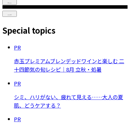
Special topics
PR
赤玉プレミアムブレンデッドワインと楽しむ 二
十四節気の旬レシピ｜8月 立秋・処暑
PR
シミ、ハリがない、疲れて見える……大人の夏
肌、どうケアする？
PR