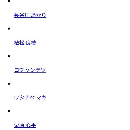
長谷川 あかり
植松 良枝
コウ ケンテツ
ワタナベ マキ
栗原 心平