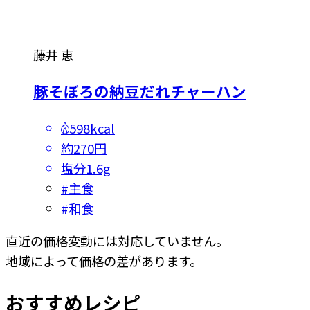
藤井 恵
豚そぼろの納豆だれチャーハン
598kcal
約270円
塩分
1.6g
#
主食
#
和食
直近の価格変動には対応していません。
地域によって価格の差があります。
おすすめレシピ