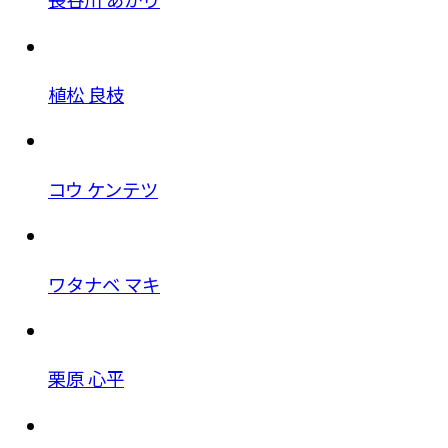
植松 良枝
コウ ケンテツ
ワタナベ マキ
栗原 心平