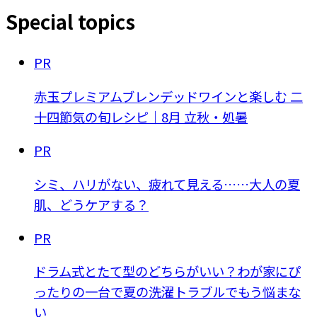
Special topics
PR
赤玉プレミアムブレンデッドワインと楽しむ 二
十四節気の旬レシピ｜8月 立秋・処暑
PR
シミ、ハリがない、疲れて見える……大人の夏
肌、どうケアする？
PR
ドラム式とたて型のどちらがいい？わが家にぴ
ったりの一台で夏の洗濯トラブルでもう悩まな
い