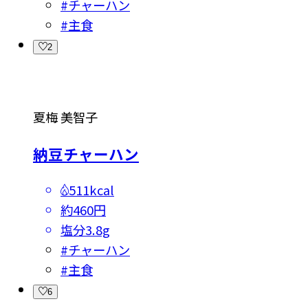
#
チャーハン
#
主食
2
夏梅 美智子
納豆チャーハン
511kcal
約460円
塩分
3.8g
#
チャーハン
#
主食
6