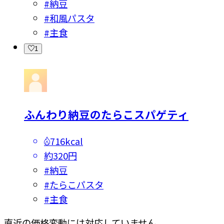
#
納豆
#
和風パスタ
#
主食
1
ふんわり納豆のたらこスパゲティ
716kcal
約320円
#
納豆
#
たらこパスタ
#
主食
直近の価格変動には対応していません。