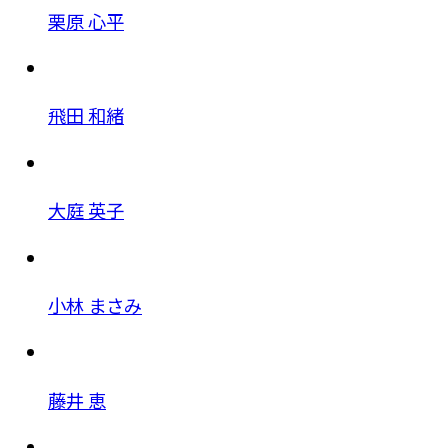
栗原 心平
飛田 和緒
大庭 英子
小林 まさみ
藤井 恵