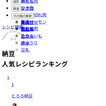
チヂミ
鶏もも肉
魚介
ひき肉
マグロ
野菜
豚こま切れ肉
イカ
なす
その他の食材
牛肉
鮭・サーモン
キャベツ
厚揚げ
レシピ検索
鶏むね肉
カツオ
小松菜
豆腐
たら
さつまいも
おから
きゅうり
納豆
豆乳
納豆
人気レシピランキング
1
とろろ納豆