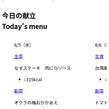
今日の献立
Today’s menu
8/5
（
水
）
8/6
（
主菜
主食
なすステーキ 肉にらソース
台湾風
315kcal
副菜
副菜
オクラの梅おかかあえ
トマト