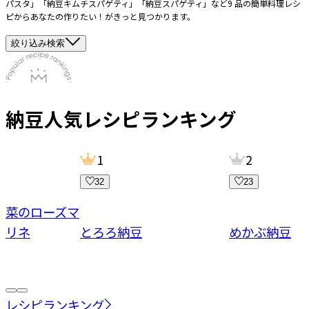
パスタ」「納豆キムチスパゲティ」「納豆スパゲティ」など9 品の簡単料理レシ
ピからあなたの作りたい！がきっと見つかります。
絞り込み検索
納豆
人気レシピランキング
1
2
32
23
野菜のローズマ
マリネ
とろろ納豆
めかぶ納豆
レシピランキング