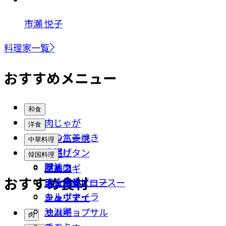
市瀬 悦子
料理家一覧
おすすめメニュー
和食
肉じゃが
洋食
豚の生姜焼き
ハンバーグ
中華料理
唐揚げ
ナポリタン
餃子
韓国料理
豚汁
ポトフ
回鍋肉
プルコギ
おすすめ食材
すき焼き
ローストビーフ
チンジャオロースー
キムチ鍋
カルボナーラ
シュウマイ
チャプチェ
油淋鶏
サムギョプサル
肉