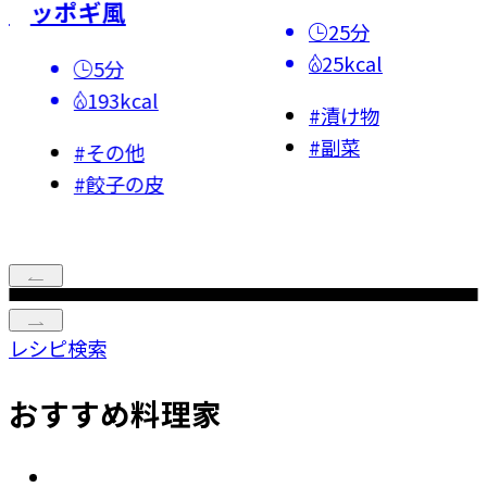
く蒸し肉じ
25分
25kcal
15分
al
327kca
#
漬け物
#
副菜
他
#
肉じゃ
の皮
#
主菜
レシピ検索
おすすめ料理家