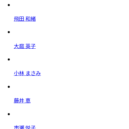
飛田 和緒
大庭 英子
小林 まさみ
藤井 恵
市瀬 悦子