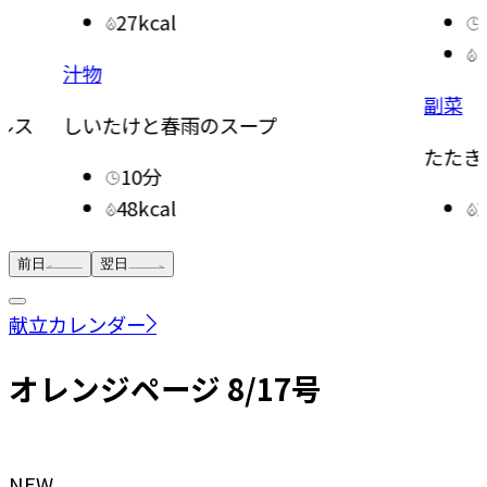
27kcal
汁物
副菜
ルス
しいたけと春雨のスープ
たたき
10分
48kcal
前日
翌日
献立カレンダー
オレンジページ 8/17号
NEW