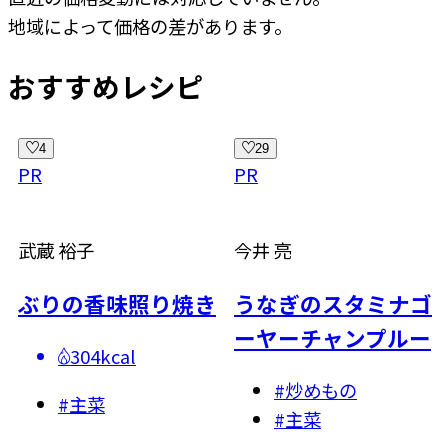
地域によって価格の差があります。
おすすめレシピ
29
11
PR
PR
今井 亮
武蔵 裕子
味照り焼き
うなぎのスタミナゴ
もやしとに
ーヤーチャンプルー
焼きそぼろ
al
#
炒めもの
310kca
#
主菜
#
主菜