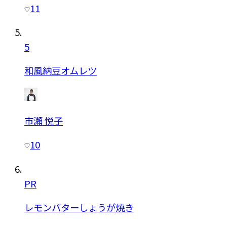
11
5
和風納豆オムレツ
市瀬 悦子
10
PR
レモンバターしょうが焼き