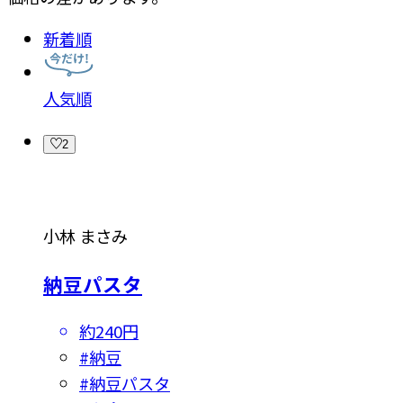
新着順
人気順
2
小林 まさみ
納豆パスタ
約240円
#
納豆
#
納豆パスタ