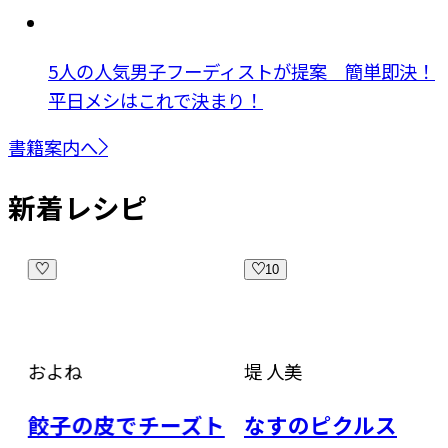
5人の人気男子フーディストが提案 簡単即決！
平日メシはこれで決まり！
書籍案内へ
新着レシピ
10
10
堤 人美
藤井 恵
でチーズト
なすのピクルス
ズッキーニ