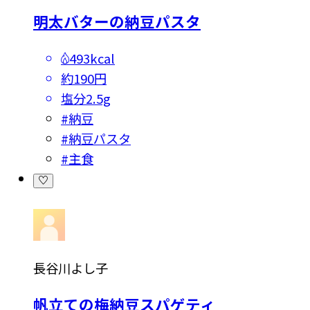
明太バターの納豆パスタ
493kcal
約190円
塩分
2.5g
#
納豆
#
納豆パスタ
#
主食
長谷川よし子
帆立ての梅納豆スパゲティ