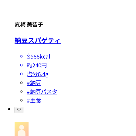
夏梅 美智子
納豆スパゲティ
566kcal
約240円
塩分
6.4g
#
納豆
#
納豆パスタ
#
主食