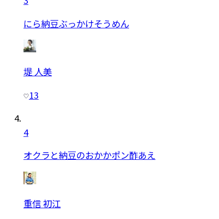
3
にら納豆ぶっかけそうめん
堤 人美
13
4
オクラと納豆のおかかポン酢あえ
重信 初江