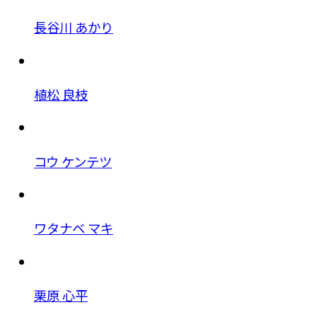
長谷川 あかり
植松 良枝
コウ ケンテツ
ワタナベ マキ
栗原 心平