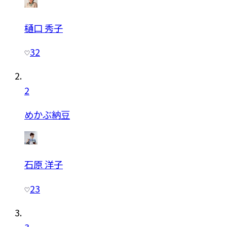
樋口 秀子
32
2
めかぶ納豆
石原 洋子
23