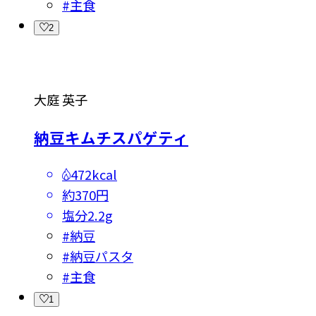
#
主食
2
大庭 英子
納豆キムチスパゲティ
472kcal
約370円
塩分
2.2g
#
納豆
#
納豆パスタ
#
主食
1