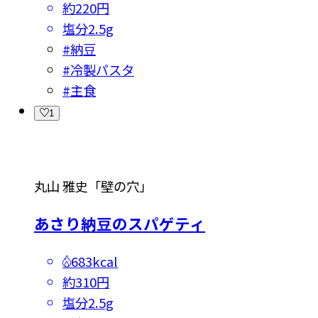
約220円
塩分
2.5g
#
納豆
#
冷製パスタ
#
主食
1
丸山 雅史「壁の穴」
あさり納豆のスパゲティ
683kcal
約310円
塩分
2.5g