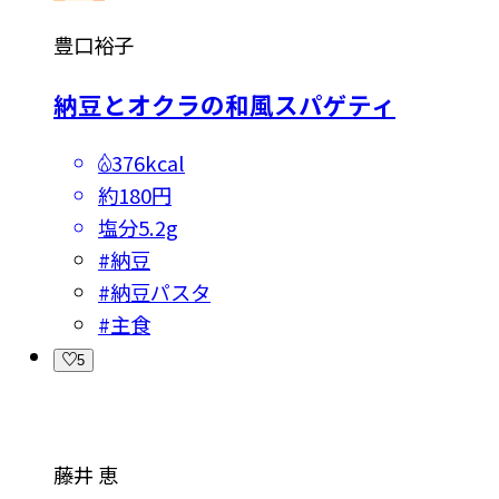
豊口裕子
納豆とオクラの和風スパゲティ
376kcal
約180円
塩分
5.2g
#
納豆
#
納豆パスタ
#
主食
5
藤井 恵