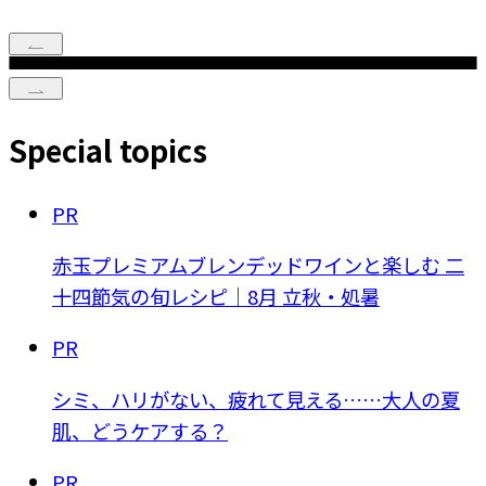
Special topics
PR
赤玉プレミアムブレンデッドワインと楽しむ 二
十四節気の旬レシピ｜8月 立秋・処暑
PR
シミ、ハリがない、疲れて見える……大人の夏
肌、どうケアする？
PR