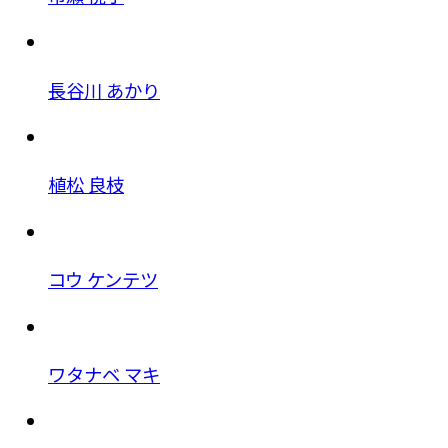
長谷川 あかり
植松 良枝
コウ ケンテツ
ワタナベ マキ