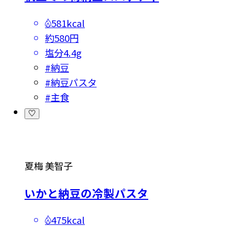
581kcal
約580円
塩分
4.4g
#
納豆
#
納豆パスタ
#
主食
夏梅 美智子
いかと納豆の冷製パスタ
475kcal