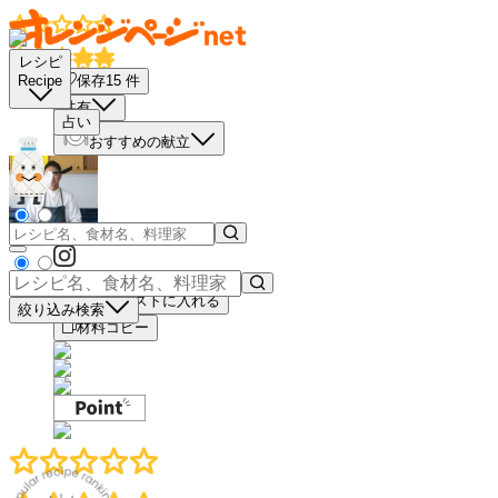
レシピ
保存
15
件
Recipe
共有
占い
おすすめの献立
買い物リストに入れる
絞り込み検索
材料コピー