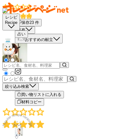
レシピ
保存
23
件
Recipe
共有
占い
おすすめの献立
絞り込み検索
－
＋
買い物リストに入れる
材料コピー