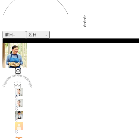
前日
翌日