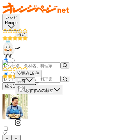
レシピ
Recipe
占い
保存
16
件
共有
絞り込み検索
おすすめの献立
－
＋