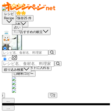
レシピ
保存
25
件
Recipe
共有
占い
おすすめの献立
買い物リストに入れる
絞り込み検索
材料コピー
2