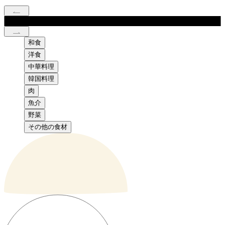
和食
洋食
中華料理
韓国料理
肉
魚介
野菜
その他の食材