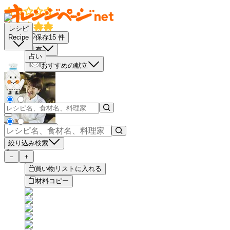
レシピ
保存
15
件
Recipe
共有
占い
おすすめの献立
もっと見る
絞り込み検索
－
＋
買い物リストに入れる
材料コピー