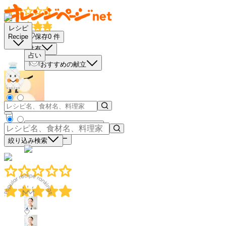
レシピ
保存
0
件
Recipe
共有
占い
おすすめの献立
買い物リストに入れる
材料コピー
絞り込み検索