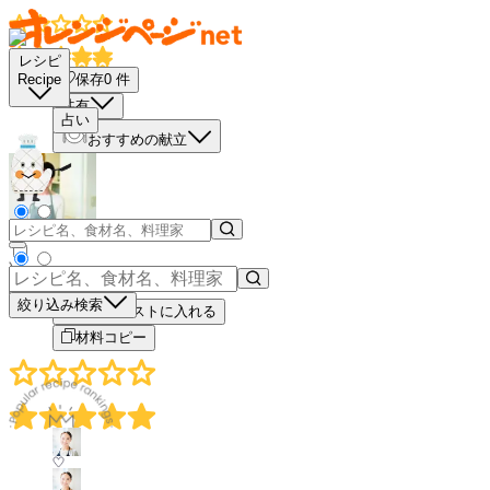
レシピ
保存
0
件
Recipe
共有
占い
おすすめの献立
－
＋
絞り込み検索
買い物リストに入れる
材料コピー