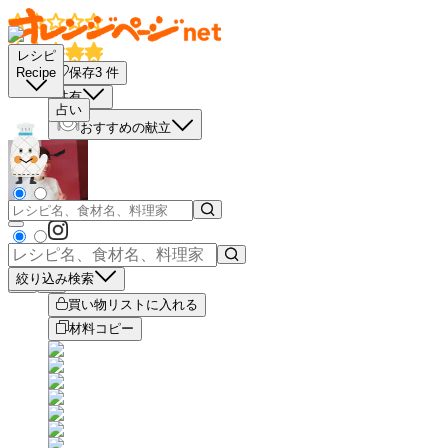
レシピ
保存
3
件
Recipe
共有
占い
おすすめの献立
絞り込み検索
－
＋
買い物リストに入れる
材料コピー