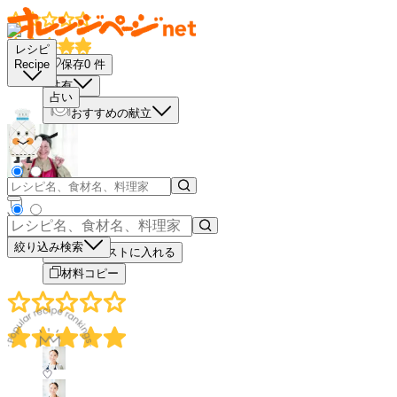
レシピ
保存
0
件
Recipe
共有
占い
おすすめの献立
－
＋
絞り込み検索
買い物リストに入れる
材料コピー