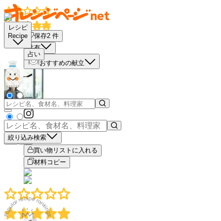
レシピ
保存
2
件
Recipe
共有
占い
おすすめの献立
絞り込み検索
－
＋
買い物リストに入れる
材料コピー