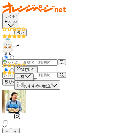
レシピ
Recipe
占い
保存
0
件
共有
絞り込み検索
おすすめの献立
－
＋