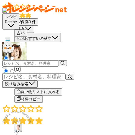
レシピ
保存
0
件
Recipe
共有
占い
おすすめの献立
絞り込み検索
－
＋
買い物リストに入れる
材料コピー