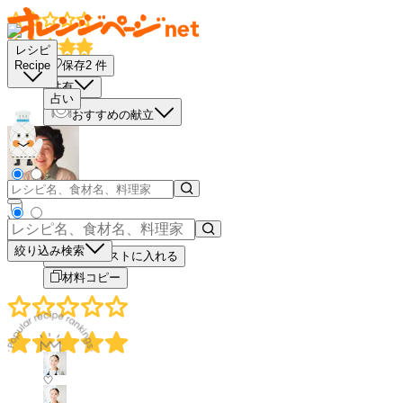
レシピ
保存
2
件
Recipe
共有
占い
おすすめの献立
－
＋
絞り込み検索
買い物リストに入れる
材料コピー