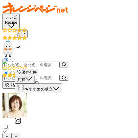
レシピ
Recipe
占い
保存
4
件
共有
絞り込み検索
おすすめの献立
－
＋