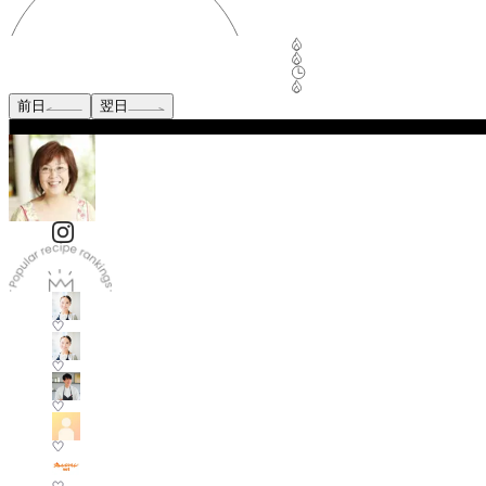
前日
翌日