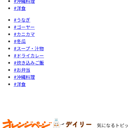
#沖縄料理
#洋食
#うなぎ
#ゴーヤー
#カニカマ
#冬瓜
#スープ・汁物
#ドライカレー
#炊き込みご飯
#お弁当
#沖縄料理
#洋食
気になるトピッ