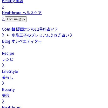
Beauty
美容
Healthcare
ヘルスケア
Fortune
占い
Comics
鏡リュウジの12星座占い
漫画
水晶玉子のプレミアムうさぎ占い
Blog
オレペエディター
Recipe
レシピ
LifeStyle
暮らし
Beauty
美容
Healthcare