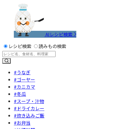
AIレシピ検索
レシピ検索
読みもの検索
#うなぎ
#ゴーヤー
#カニカマ
#冬瓜
#スープ・汁物
#ドライカレー
#炊き込みご飯
#お弁当