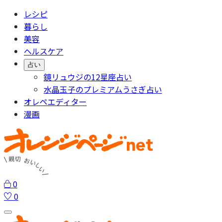
レシピ
暮らし
美容
ヘルスケア
占い
鏡リュウジの12星座占い
水晶玉子のプレミアムうさぎ占い
オレペエディター
漫画
0
0