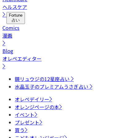
ヘルスケア
Fortune
占い
Comics
漫画
Blog
オレペエディター
鏡リュウジの12星座占い
水晶玉子のプレミアムうさぎ占い
オレペデイリー
オレンジページの本
イベント
プレゼント
買う
こどもオレンジページ