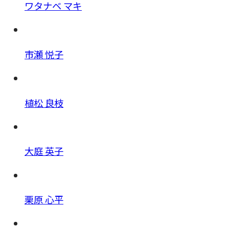
ワタナベ マキ
市瀬 悦子
植松 良枝
大庭 英子
栗原 心平