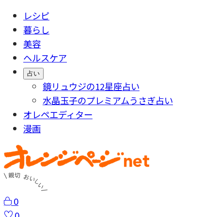
レシピ
暮らし
美容
ヘルスケア
占い
鏡リュウジの12星座占い
水晶玉子のプレミアムうさぎ占い
オレペエディター
漫画
0
0