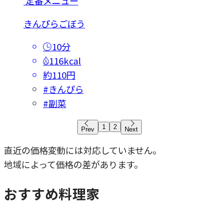
定番メニュー
きんぴらごぼう
10分
116kcal
約110円
#きんぴら
#副菜
1
2
Prev
Next
直近の価格変動には対応していません。
地域によって価格の差があります。
おすすめ料理家