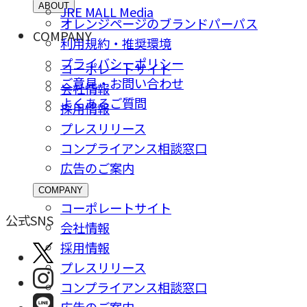
ABOUT
JRE MALL Media
オレンジページのブランドパーパス
COMPANY
利用規約・推奨環境
プライバシーポリシー
コーポレートサイト
ご意⾒・お問い合わせ
会社情報
よくあるご質問
採⽤情報
プレスリリース
コンプライアンス相談窓⼝
広告のご案内
COMPANY
コーポレートサイト
公式SNS
会社情報
採⽤情報
プレスリリース
コンプライアンス相談窓⼝
広告のご案内