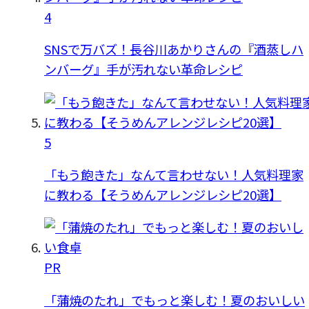
4
SNSで万バズ！長谷川あかりさんの『酒蒸しハ
ンバーグ』手が汚れない革命レシピ
5
「もう飽きた」なんて言わせない！人気料理家
に教わる【そうめんアレンジレシピ20選】
PR
「蒲焼のたれ」でもっと楽しむ！夏のおいしい