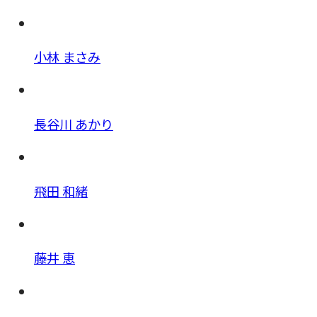
小林 まさみ
長谷川 あかり
飛田 和緒
藤井 恵