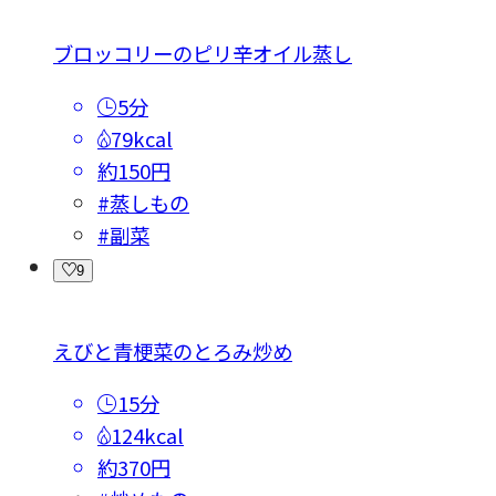
ブロッコリーのピリ辛オイル蒸し
5分
79kcal
約150円
#蒸しもの
#副菜
9
えびと青梗菜のとろみ炒め
15分
124kcal
約370円