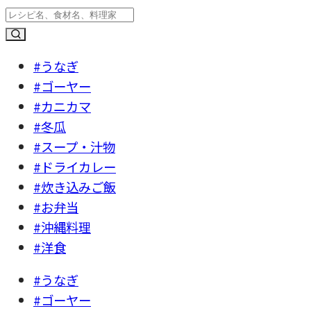
#うなぎ
#ゴーヤー
#カニカマ
#冬瓜
#スープ・汁物
#ドライカレー
#炊き込みご飯
#お弁当
#沖縄料理
#洋食
#うなぎ
#ゴーヤー