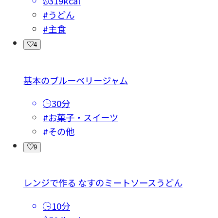
319kcal
#うどん
#主食
4
基本のブルーベリージャム
30分
#お菓子・スイーツ
#その他
9
レンジで作る なすのミートソースうどん
10分