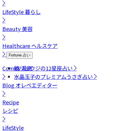
LifeStyle
暮らし
Beauty
美容
Healthcare
ヘルスケア
Fortune
占い
Comics
鏡リュウジの12星座占い
漫画
水晶玉子のプレミアムうさぎ占い
Blog
オレペエディター
Recipe
レシピ
LifeStyle