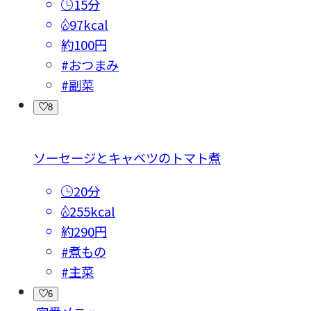
15分
97kcal
約100円
#おつまみ
#副菜
8
ソーセージとキャベツのトマト煮
20分
255kcal
約290円
#煮もの
#主菜
6