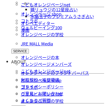
占い
こどもオレンジページnet
鏡リュウジの12星座占い
オレンジページ shop
水晶玉子のプレミアムうさぎ占い
コトラボ
オレペエディター
ウェルビーイング100
漫画
オレンジページの学校
JRE MALL Media
SERVICE
オレンジページの本
ABOUT
オレンジページメンバーズ
こどもオレンジページnet
オレンジページのブランドパーパス
利用規約・推奨環境
オレンジページ shop
プライバシーポリシー
コトラボ
ご意⾒・お問い合わせ
ウェルビーイング100
よくあるご質問
オレンジページの学校