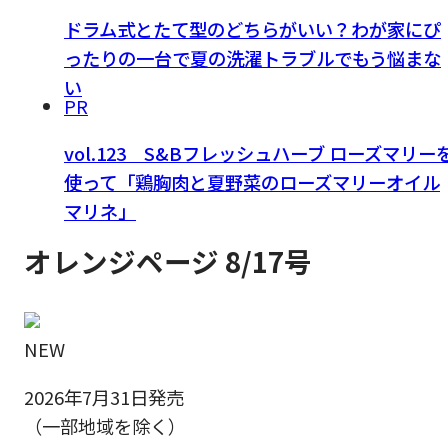
ドラム式とたて型のどちらがいい？わが家にぴ
ったりの一台で夏の洗濯トラブルでもう悩まな
い
PR
vol.123 S&Bフレッシュハーブ ローズマリー
使って「鶏胸肉と夏野菜のローズマリーオイル
マリネ」
オレンジページ 8/17号
NEW
2026年7月31日発売
（一部地域を除く）