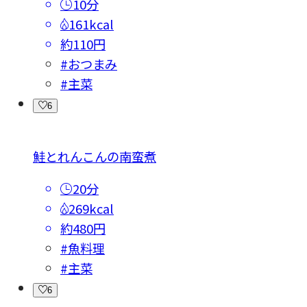
10分
161kcal
約110円
#おつまみ
#主菜
6
鮭とれんこんの南蛮煮
20分
269kcal
約480円
#魚料理
#主菜
6