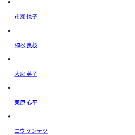
市瀬 悦子
植松 良枝
大庭 英子
栗原 心平
コウ ケンテツ