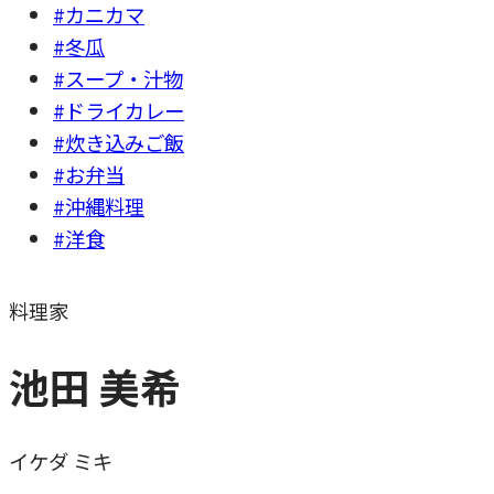
#カニカマ
#冬瓜
#スープ・汁物
#ドライカレー
#炊き込みご飯
#お弁当
#沖縄料理
#洋食
料理家
池田 美希
イケダ ミキ