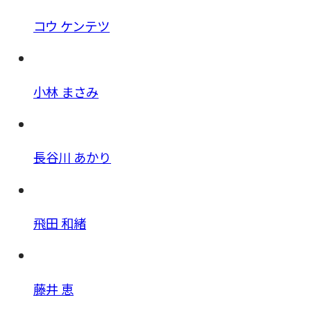
コウ ケンテツ
小林 まさみ
長谷川 あかり
飛田 和緒
藤井 恵