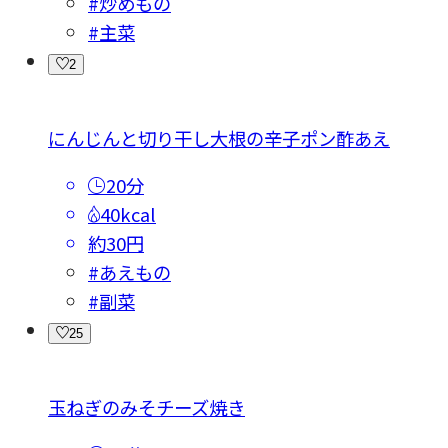
#炒めもの
#主菜
2
にんじんと切り干し大根の辛子ポン酢あえ
20分
40kcal
約30円
#あえもの
#副菜
25
玉ねぎのみそチーズ焼き