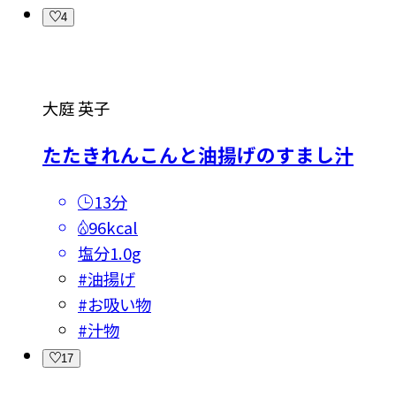
4
大庭 英子
たたきれんこんと油揚げのすまし汁
13分
96kcal
塩分
1.0g
#
油揚げ
#
お吸い物
#
汁物
17