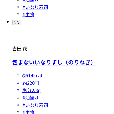
#
いなり寿司
#
主食
3
吉田 愛
包まないいなりずし（のりねぎ）
514kcal
約220円
塩分
2.3g
#
油揚げ
#
いなり寿司
#
主食