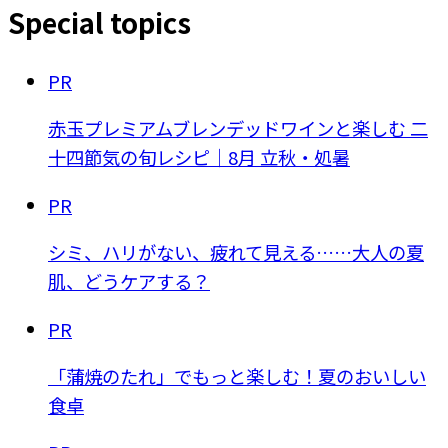
Special topics
PR
赤玉プレミアムブレンデッドワインと楽しむ 二
十四節気の旬レシピ｜8月 立秋・処暑
PR
シミ、ハリがない、疲れて見える……大人の夏
肌、どうケアする？
PR
「蒲焼のたれ」でもっと楽しむ！夏のおいしい
食卓