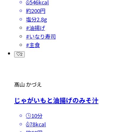
546kcal
約200円
塩分
2.8g
#
油揚げ
#
いなり寿司
#
主食
2
髙山 かづえ
じゃがいもと油揚げのみそ汁
10分
78kcal