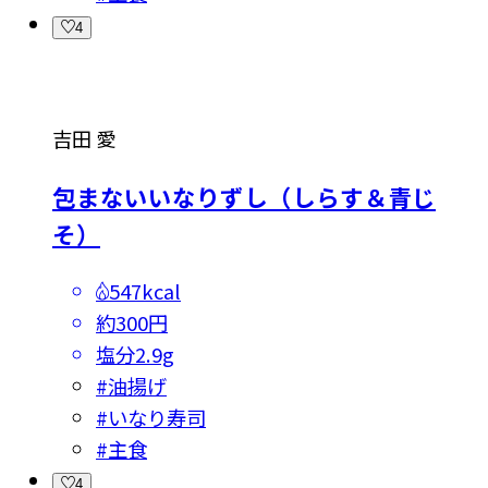
4
吉田 愛
包まないいなりずし（しらす＆青じ
そ）
547kcal
約300円
塩分
2.9g
#
油揚げ
#
いなり寿司
#
主食
4