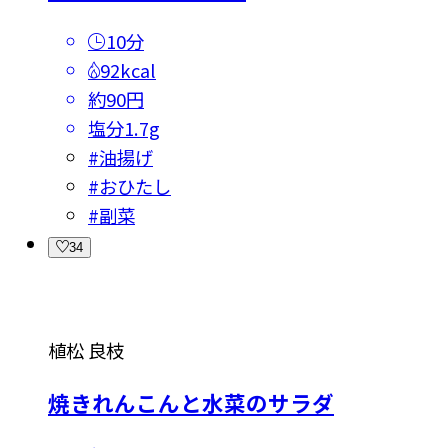
10分
92kcal
約90円
塩分
1.7g
#
油揚げ
#
おひたし
#
副菜
34
植松 良枝
焼きれんこんと水菜のサラダ