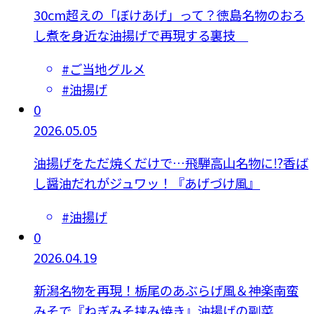
30cm超えの「ぼけあげ」って？徳島名物のおろ
し煮を身近な油揚げで再現する裏技
#
ご当地グルメ
#
油揚げ
0
2026.05.05
油揚げをただ焼くだけで…飛騨高山名物に⁉香ば
し醤油だれがジュワッ！『あげづけ風』
#
油揚げ
0
2026.04.19
新潟名物を再現！栃尾のあぶらげ風＆神楽南蛮
みそで『ねぎみそ挟み焼き』油揚げの副菜