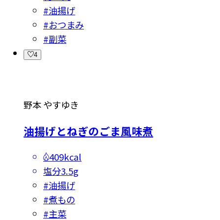
#
油揚げ
#
おつまみ
#
副菜
4
野本 やすゆき
油揚げとねぎのごま風味煮
409kcal
塩分
3.5g
#
油揚げ
#
煮もの
#
主菜