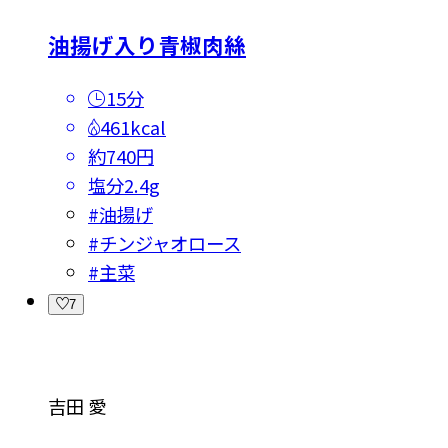
油揚げ入り青椒肉絲
15分
461kcal
約740円
塩分
2.4g
#
油揚げ
#
チンジャオロース
#
主菜
7
吉田 愛