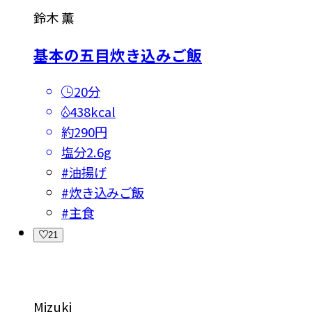
鈴木 薫
基本の五目炊き込みご飯
20分
438kcal
約290円
塩分
2.6g
#
油揚げ
#
炊き込みご飯
#
主食
21
Mizuki