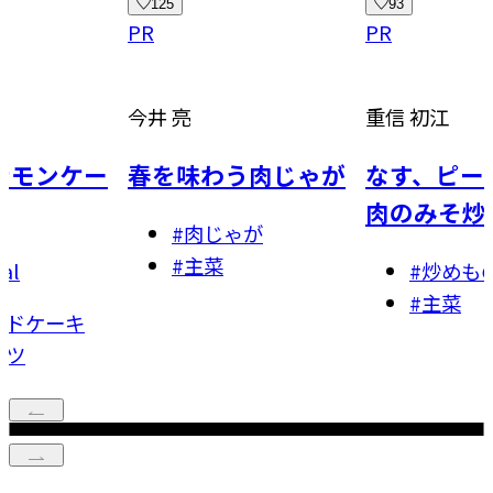
93
49
PR
PR
重信 初江
今井 亮
わう肉じゃが
なす、ピーマン、豚
たけのこ
肉のみそ炒め
まみ炒め
じゃが
菜
#
炒めもの
#
炒め
#
主菜
#
主菜