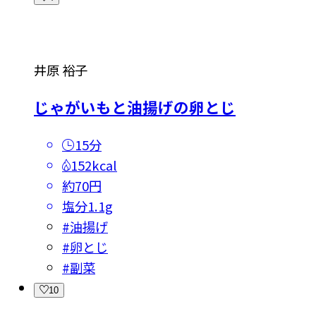
井原 裕子
じゃがいもと油揚げの卵とじ
15分
152kcal
約70円
塩分
1.1g
#
油揚げ
#
卵とじ
#
副菜
10