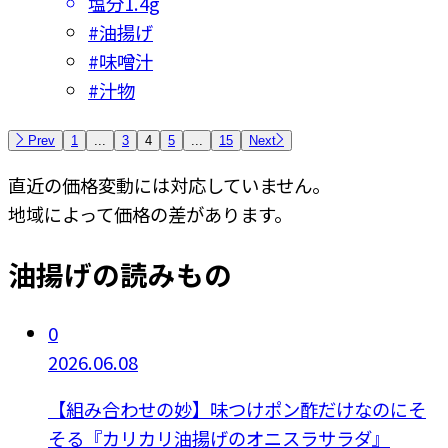
塩分
1.4g
#
油揚げ
#
味噌汁
#
汁物
Prev
1
...
3
4
5
...
15
Next
直近の価格変動には対応していません。
地域によって価格の差があります。
油揚げの読みもの
0
2026.06.08
【組み合わせの妙】味つけポン酢だけなのにそ
そる『カリカリ油揚げのオニスラサラダ』