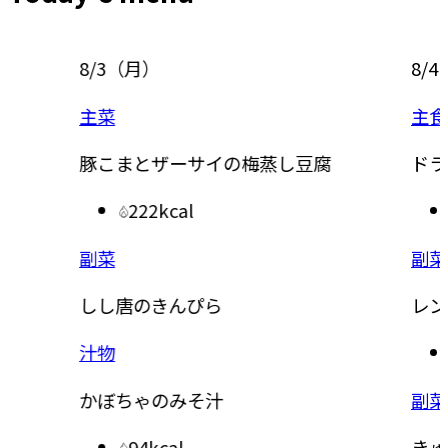
8/3
（
月
）
8/4
（
主菜
主食
豚こまとザーサイの梅蒸し豆腐
ドライ
222kcal
副菜
副菜
しし唐のきんぴら
レンジ
汁物
かぼちゃのみそ汁
副菜
94kcal
きゅう