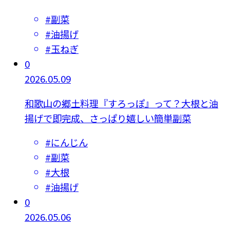
#
副菜
#
油揚げ
#
玉ねぎ
0
2026.05.09
和歌山の郷土料理『すろっぽ』って？大根と油
揚げで即完成、さっぱり嬉しい簡単副菜
#
にんじん
#
副菜
#
大根
#
油揚げ
0
2026.05.06