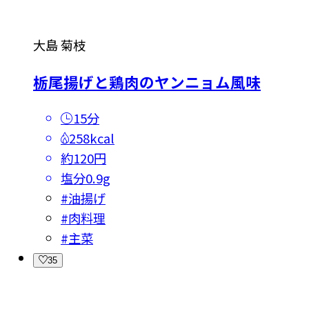
大島 菊枝
栃尾揚げと鶏肉のヤンニョム風味
15分
258kcal
約120円
塩分
0.9g
#
油揚げ
#
肉料理
#
主菜
35