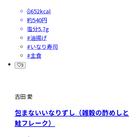
652kcal
約540円
塩分
5.7g
#
油揚げ
#
いなり寿司
#
主食
3
吉田 愛
包まないいなりずし（雑穀の酢めしと
鮭フレーク）