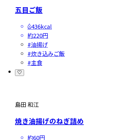
五目ご飯
436kcal
約220円
#
油揚げ
#
炊き込みご飯
#
主食
島田 和江
焼き油揚げのねぎ詰め
約60円