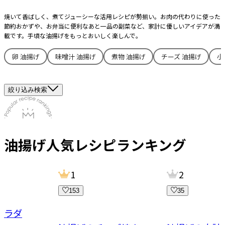
焼いて香ばしく、煮てジューシーな活用レシピが勢揃い。お肉の代わりに使った
節約おかずや、お弁当に便利なあと一品の副菜など、家計に優しいアイデアが満
載です。手頃な油揚げをもっとおいしく楽しんで。
卵 油揚げ
味噌汁 油揚げ
煮物 油揚げ
チーズ 油揚げ
小
絞り込み検索
油揚げ
人気レシピランキング
1
2
153
35
サラダ