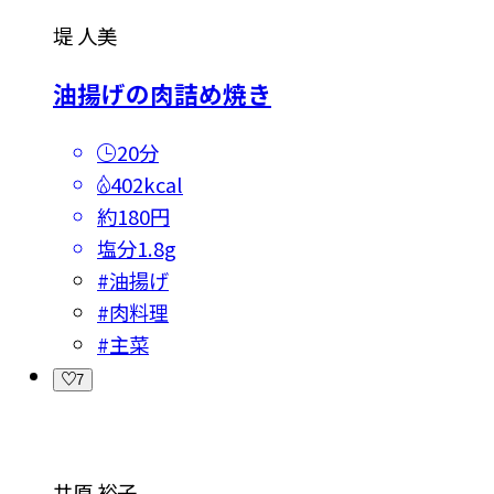
堤 人美
油揚げの肉詰め焼き
20分
402kcal
約180円
塩分
1.8g
#
油揚げ
#
肉料理
#
主菜
7
井原 裕子