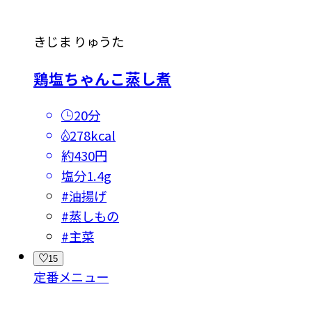
きじま りゅうた
鶏塩ちゃんこ蒸し煮
20分
278kcal
約430円
塩分
1.4g
#
油揚げ
#
蒸しもの
#
主菜
15
定番メニュー