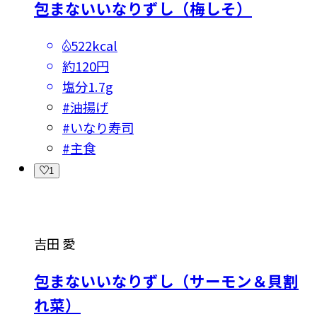
包まないいなりずし（梅しそ）
522kcal
約120円
塩分
1.7g
#
油揚げ
#
いなり寿司
#
主食
1
吉田 愛
包まないいなりずし（サーモン＆貝割
れ菜）