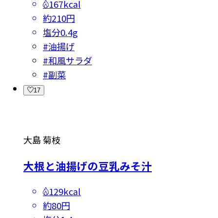
167kcal
約210円
塩分
0.4g
#
油揚げ
#
和風サラダ
#
副菜
17
大島 菊枝
大根と油揚げの豆乳みそ汁
129kcal
約80円