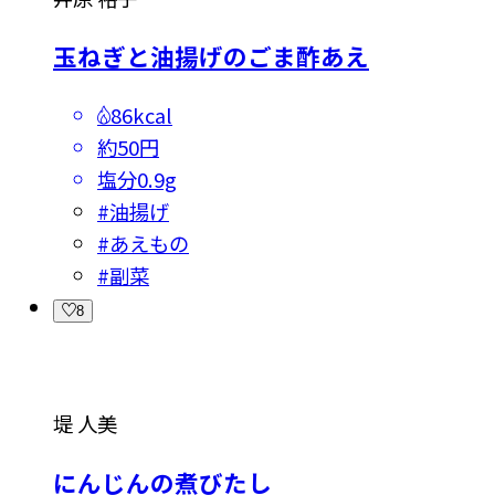
玉ねぎと油揚げのごま酢あえ
86kcal
約50円
塩分
0.9g
#
油揚げ
#
あえもの
#
副菜
8
堤 人美
にんじんの煮びたし