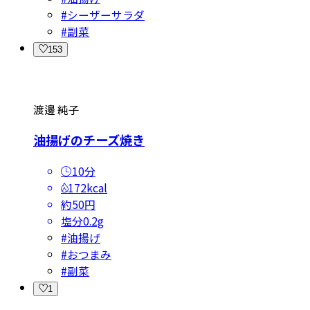
#
シーザーサラダ
#
副菜
153
渡邊 純子
油揚げのチーズ焼き
10分
172kcal
約50円
塩分
0.2g
#
油揚げ
#
おつまみ
#
副菜
1