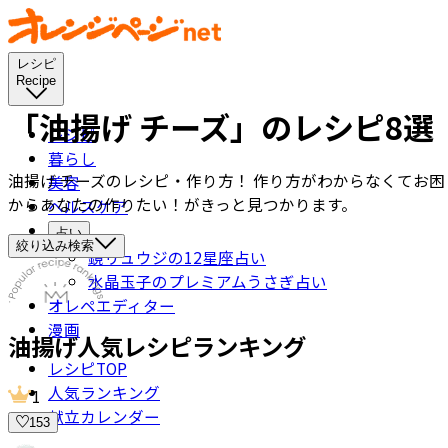
レシピ
Recipe
「油揚げ チーズ」のレシピ8選
レシピ
暮らし
油揚げ チーズのレシピ・作り方！ 作り方がわからなくてお
美容
からあなたの作りたい！がきっと見つかります。
ヘルスケア
占い
絞り込み検索
鏡リュウジの12星座占い
水晶玉子のプレミアムうさぎ占い
オレペエディター
漫画
油揚げ
人気レシピランキング
レシピTOP
人気ランキング
1
献立カレンダー
153