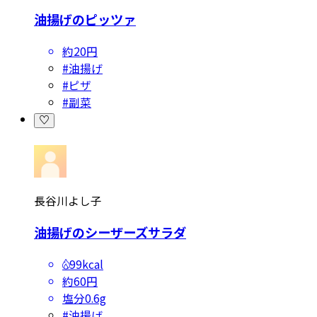
油揚げのピッツァ
約20円
#
油揚げ
#
ピザ
#
副菜
長谷川よし子
油揚げのシーザーズサラダ
99kcal
約60円
塩分
0.6g
#
油揚げ