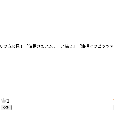
困りの方必見！ 「油揚げのハムチーズ焼き」「油揚げのピッツァ
2
34