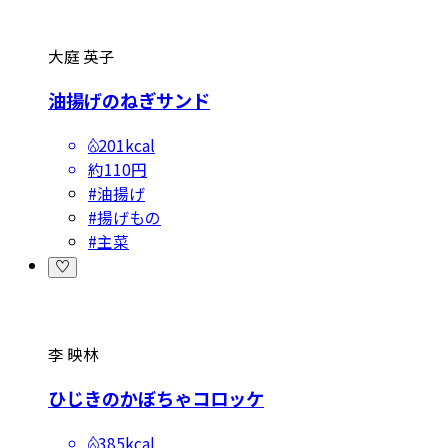
大庭 英子
油揚げのねぎサンド
201kcal
約110円
#
油揚げ
#
揚げもの
#
主菜
李 映林
ひじきのかぼちゃコロッケ
385kcal