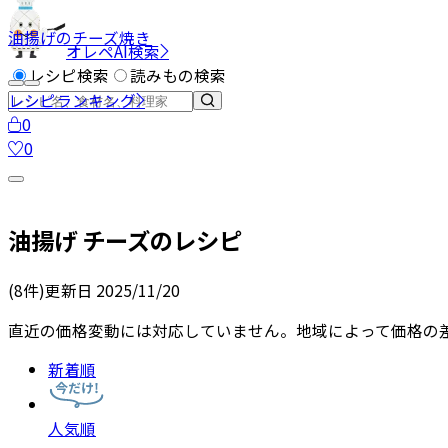
油揚げのチーズ焼き
オレペAI検索
レシピ検索
読みもの検索
レシピランキング
0
0
油揚げ チーズ
のレシピ
(
8
件)
更新日
2025/11/20
直近の価格変動には対応していません。地域によって価格の
新着順
人気順