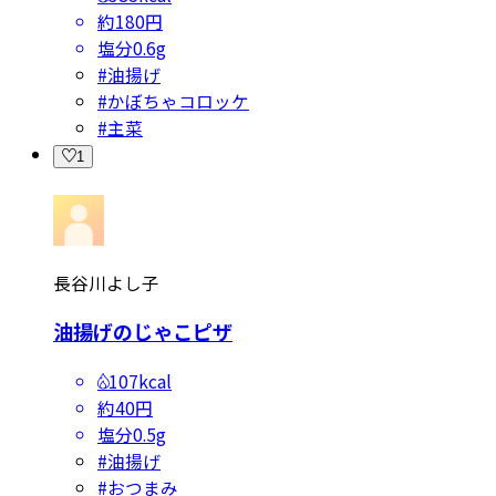
約180円
塩分
0.6g
#
油揚げ
#
かぼちゃコロッケ
#
主菜
1
長谷川よし子
油揚げのじゃこピザ
107kcal
約40円
塩分
0.5g
#
油揚げ
#
おつまみ