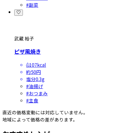
#
副菜
武蔵 裕子
ピザ風焼き
107kcal
約50円
塩分
0.3g
#
油揚げ
#
おつまみ
#
主食
直近の価格変動には対応していません。
地域によって価格の差があります。