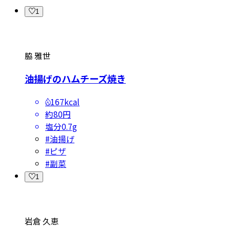
1
脇 雅世
油揚げのハムチーズ焼き
167kcal
約80円
塩分
0.7g
#
油揚げ
#
ピザ
#
副菜
1
岩倉 久恵