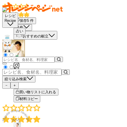
レシピ
保存
5
件
Recipe
共有
占い
おすすめの献立
絞り込み検索
－
＋
買い物リストに入れる
材料コピー