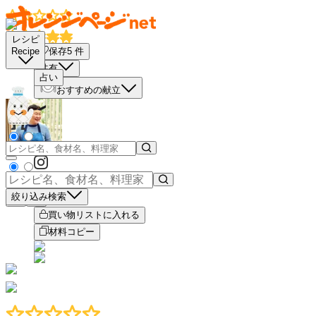
レシピ
保存
5
件
Recipe
共有
占い
おすすめの献立
絞り込み検索
－
＋
買い物リストに入れる
材料コピー