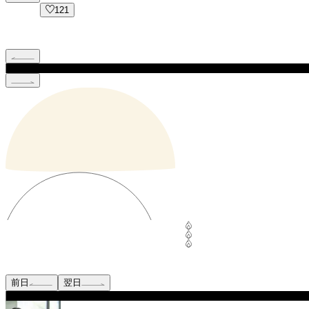
121
前日
翌日