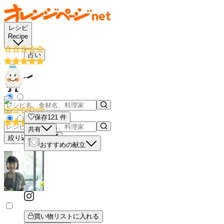
レシピ
Recipe
占い
保存
121
件
共有
絞り込み検索
おすすめの献立
買い物リストに入れる