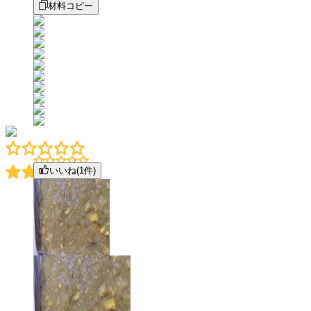
材料コピー
いいね(
1
件)