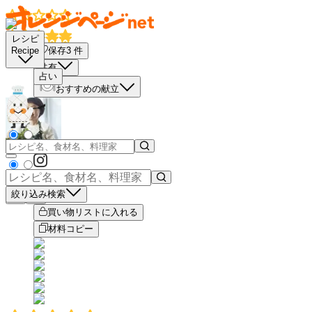
レシピ
保存
3
件
Recipe
共有
占い
おすすめの献立
絞り込み検索
－
＋
買い物リストに入れる
材料コピー