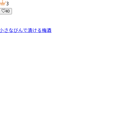
3
40
小さなびんで漬ける梅酒