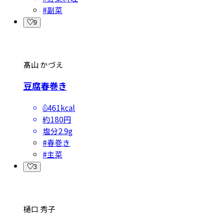
#
副菜
9
髙山 かづえ
豆腐春巻き
461kcal
約180円
塩分
2.9g
#
春巻き
#
主菜
3
樋口 秀子