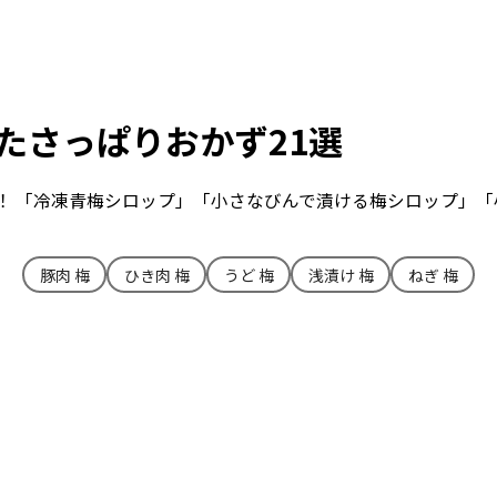
たさっぱりおかず21選
！ 「冷凍青梅シロップ」「小さなびんで漬ける梅シロップ」「
豚肉 梅
ひき肉 梅
うど 梅
浅漬け 梅
ねぎ 梅