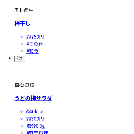
奥村彪生
梅干し
約750円
#
その他
#
和食
1
植松 良枝
うどの梅サラダ
40kcal
約300円
塩分
0.3g
#
野菜料理