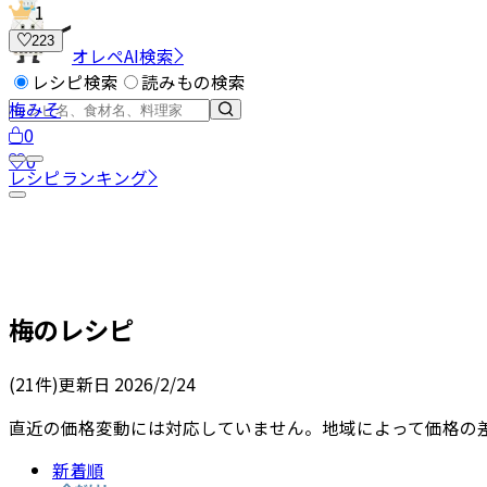
1
223
オレペAI検索
レシピ検索
読みもの検索
梅みそ
0
0
レシピランキング
梅
のレシピ
(
21
件)
更新日
2026/2/24
直近の価格変動には対応していません。地域によって価格の
新着順