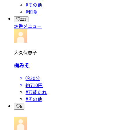
#
その他
#
和食
223
定番メニュー
大久保恵子
梅みそ
30分
約710円
#
万能たれ
#
その他
5