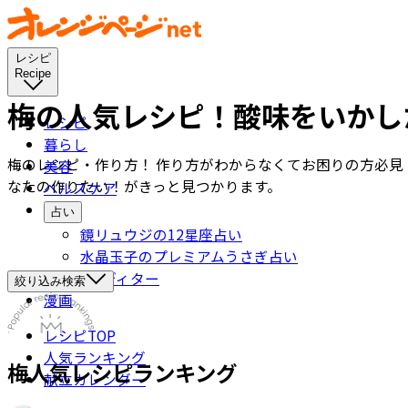
レシピ
Recipe
梅の人気レシピ！酸味をいかし
レシピ
暮らし
梅のレシピ・作り方！ 作り方がわからなくてお困りの方必見
美容
なたの作りたい！がきっと見つかります。
ヘルスケア
占い
鏡リュウジの12星座占い
水晶玉子のプレミアムうさぎ占い
オレペエディター
絞り込み検索
漫画
レシピTOP
人気ランキング
梅
人気レシピランキング
献立カレンダー