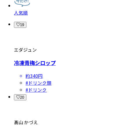
人気順
19
エダジュン
冷凍青梅シロップ
約340円
#
ドリンク類
#
ドリンク
20
髙山 かづえ