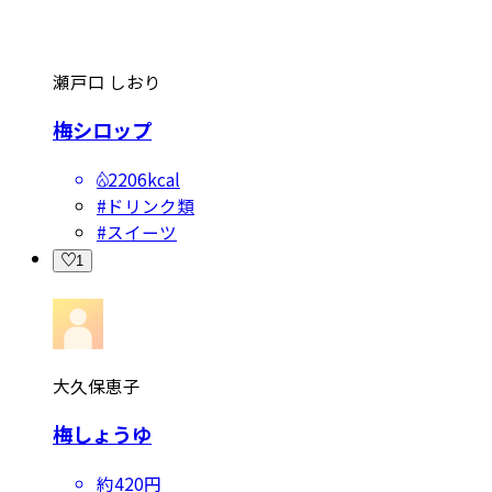
瀬戸口 しおり
梅シロップ
2206kcal
#
ドリンク類
#
スイーツ
1
大久保恵子
梅しょうゆ
約420円